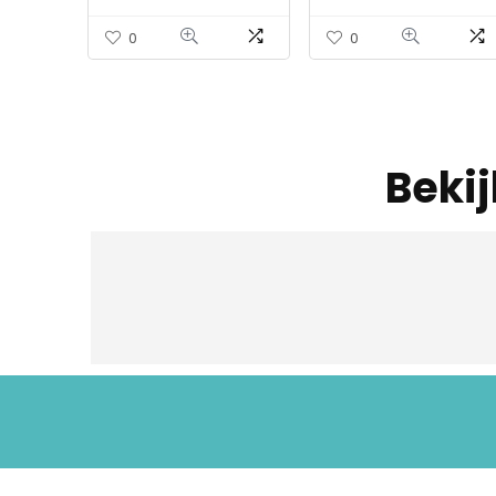
case, 6-in-1 balpen, 2…
0
0
Beki