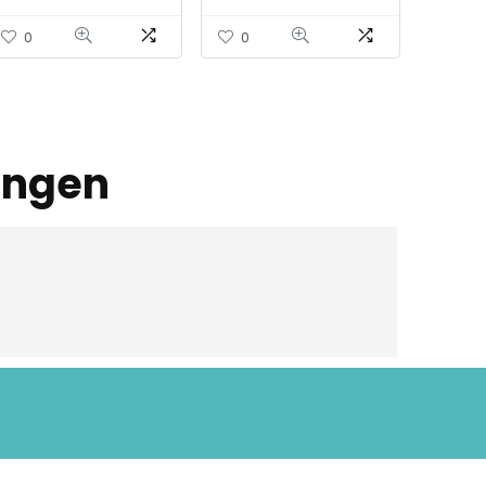
camping, casual,
dagrugzak voor…
0
0
ingen