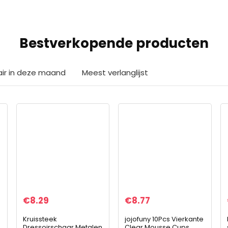
Bestverkopende producten
air in deze maand
Meest verlanglijst
€
8.29
€
8.77
Kruissteek
jojofuny 10Pcs Vierkante
Dressoirschaar Metalen
Clear Mousse Cups