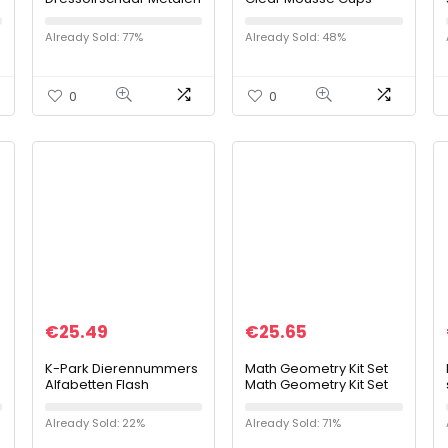
schaar Naaischaar
Herbruikbare Mini
Naaischaar
Dessert Cups Voor
Already Sold: 77%
Already Sold: 48%
Weven(Golden)
Party Proeven Desserts
Voorgerechten (Met…
0
0
€
25.49
€
25.65
K-Park Dierennummers
Math Geometry Kit Set
Alfabetten Flash
Math Geometry Kit Set
Kaarten voor Peuters,
van 8 stks Inclusief
Houten Brieven
linialen PROTRUCTOR
Already Sold: 22%
Already Sold: 71%
Flashcards ABC
COMPUX POTLUISGIER