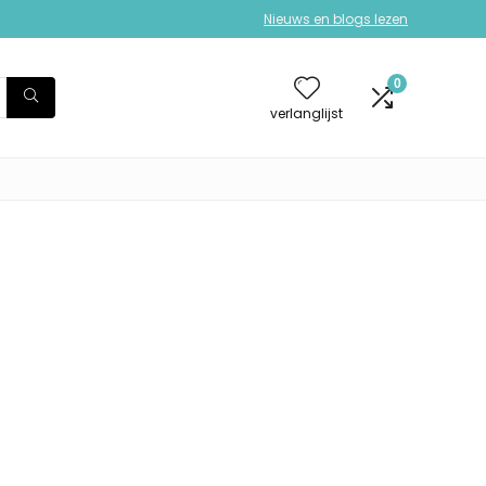
Nieuws en blogs lezen
0
verlanglijst