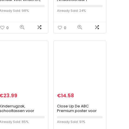
vanaf 10 jaar, lengte: 18
naaischaar |
cm, voor
chroomstaal |
Already Sold: 98%
Already Sold: 24%
rechtshandigen,
draagbaar |
roestvrij
nauwkeurige en snelle
staal/kunststof…
snit | vermindert de…
0
0
€
23.99
€
14.58
Kinderrugzak,
Close Up De ABC
schooltassen voor
Premium poster voor
jongens en meisjes,
kinderen, alfabet
schooltas,
leerkunstposter – 61 x
Already Sold: 85%
Already Sold: 91%
schoolrugzak, reizen,
91,5 cm, UV-lakcoating