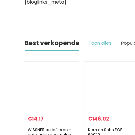
[bloglinks_meta]
Best verkopende
Toon alles
Popul
€
14.17
€
146.02
WISSNER actief leren –
Kern en Sohn EOB
duizenden decimalen
60K20