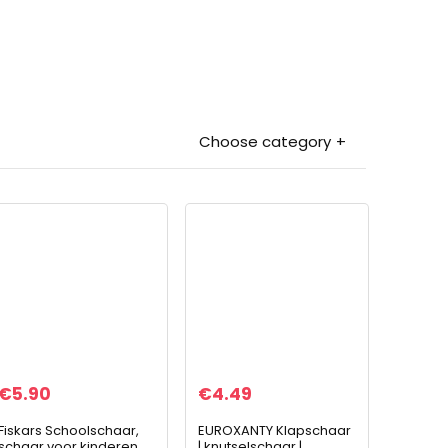
Choose category
€
5.90
€
4.49
Fiskars Schoolschaar,
EUROXANTY Klapschaar
schaar voor kinderen,
| knutselschaar |