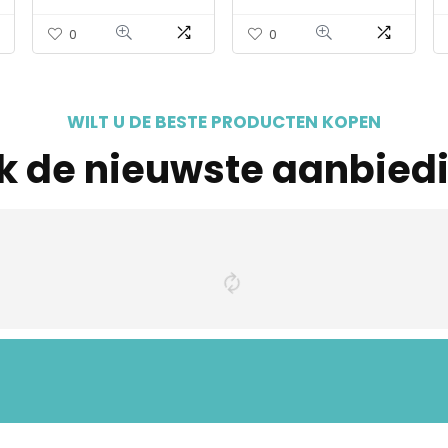
Montessori Speelgoed
WIER VOOR…
Dier…
0
0
WILT U DE BESTE PRODUCTEN KOPEN
jk de nieuwste aanbied