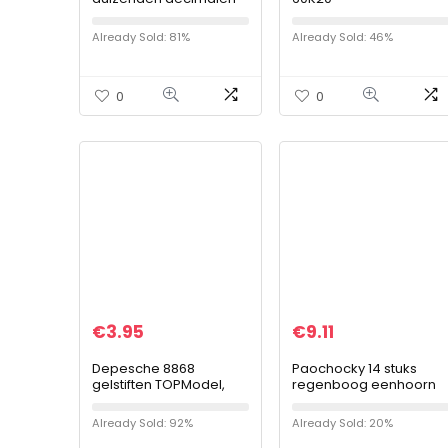
waarde mark-up
platformweegschaal
nummers, meerkleurig
Already Sold: 81%
Already Sold: 46%
0
0
€
3.95
€
9.11
Depesche 8868
Paochocky 14 stuks
gelstiften TOPModel,
regenboog eenhoorn
metallic kleuren, set van
briefpapier set,
4
geheime dagboek
Already Sold: 92%
Already Sold: 20%
notebook, potlood