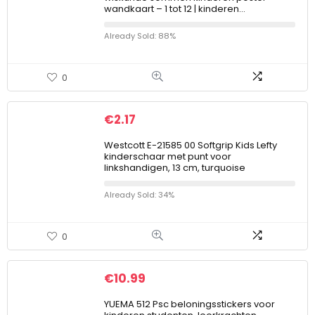
wandkaart – 1 tot 12 | kinderen…
Already Sold: 88%
0
€
2.17
Westcott E-21585 00 Softgrip Kids Lefty
kinderschaar met punt voor
linkshandigen, 13 cm, turquoise
Already Sold: 34%
0
€
10.99
YUEMA 512 Psc beloningsstickers voor