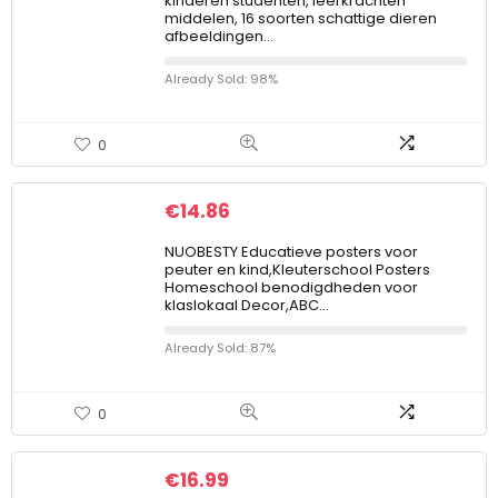
kinderen studenten, leerkrachten
middelen, 16 soorten schattige dieren
afbeeldingen…
Already Sold: 98%
0
€
14.86
NUOBESTY Educatieve posters voor
peuter en kind,Kleuterschool Posters
Homeschool benodigdheden voor
klaslokaal Decor,ABC…
Already Sold: 87%
0
€
16.99