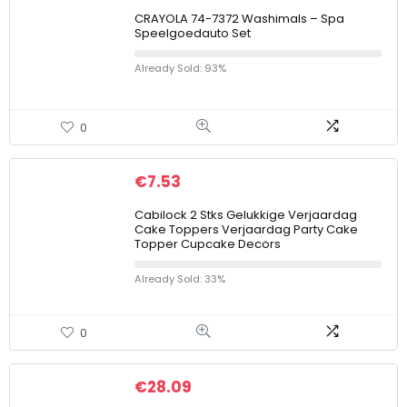
CRAYOLA 74-7372 Washimals – Spa
Speelgoedauto Set
Already Sold: 93%
0
€
7.53
Cabilock 2 Stks Gelukkige Verjaardag
Cake Toppers Verjaardag Party Cake
Topper Cupcake Decors
Already Sold: 33%
0
€
28.09