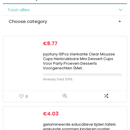
Toon alles
Choose category
€
8.77
jojofuny 10Pcs Vierkante Clear Mousse
Cups Herbruikbare Mini Dessert Cups
Voor Party Proeven Desserts
Voorgerechten (Met…
Already Sold: 69%
0
€
4.03
gelamineerde educatieve tijden tafels
wiskunde sommen kinderen poster