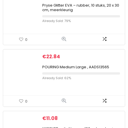
Pryse Glitter EVA – rubber, 10 stuks, 20 x 30
cm, meerkleurig
Already Sold: 79%
0
€
22.84
POURING Medium Large , AADS13565
Already Sold: 62%
0
€
11.08