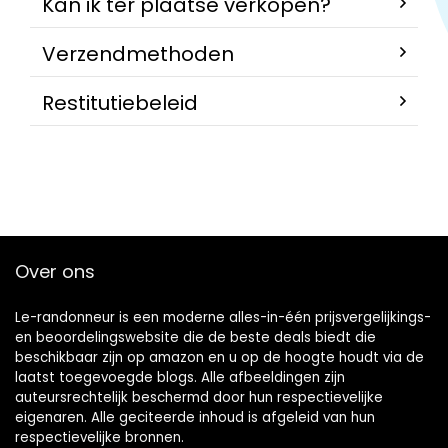
Kan ik ter plaatse verkopen?
Verzendmethoden
Restitutiebeleid
Over ons
Le-randonneur is een moderne alles-in-één prijsvergelijkings-
en beoordelingswebsite die de beste deals biedt die
beschikbaar zijn op amazon en u op de hoogte houdt via de
laatst toegevoegde blogs. Alle afbeeldingen zijn
auteursrechtelijk beschermd door hun respectievelijke
eigenaren. Alle geciteerde inhoud is afgeleid van hun
respectievelijke bronnen.