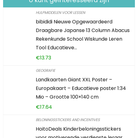
U kunt geïnteresseerd zijn
HULPMIDDELEN VOOR LESSEN
bibididi Nieuwe Opgewaardeerd
Draagbare Japanse 13 Column Abacus
Rekenkunde School Wiskunde Leren
Tool Educatieve…
€
13.73
GEOGRAFIE
Landkaarten Giant XXL Poster –
Europakaart – Educatieve poster 1:34
Mio – Grootte 100×140 cm
€
17.64
BELONINGSSTICKERS AND INCENTIVES
HoitoDeals Kinderbeloningsstickers
voor motiverende verdienste leraar