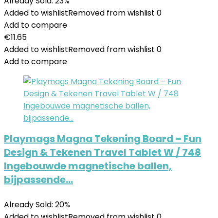
Already Sold: 23%
Added to wishlist
Removed from wishlist
0
Add to compare
€
11.65
Added to wishlist
Removed from wishlist
0
Add to compare
Playmags Magna Tekening Board – Fun
Design & Tekenen Travel Tablet W / 748
Ingebouwde magnetische ballen,
bijpassende…
Already Sold: 20%
Added to wishlist
Removed from wishlist
0