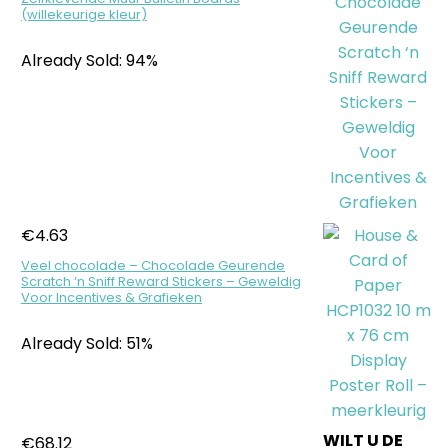
(willekeurige kleur)
Already Sold: 94%
€
4.63
Veel chocolade – Chocolade Geurende
Scratch ‘n Sniff Reward Stickers – Geweldig
Voor Incentives & Grafieken
Already Sold: 51%
WILT U DE
€
68.12