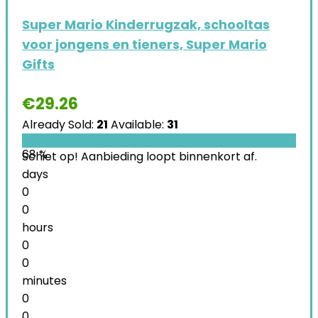
Super Mario Kinderrugzak, schooltas
voor jongens en tieners, Super Mario
Gifts
€
29.26
Already Sold:
21
Available:
31
68 %
Schiet op! Aanbieding loopt binnenkort af.
days
0
0
hours
0
0
minutes
0
0