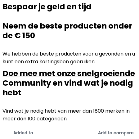
Bespaar je geld en tijd
Neem de beste producten onder
de € 150
We hebben de beste producten voor u gevonden en u
kunt een extra kortingsbon gebruiken
Doe mee met onze snelgroeiende
Community en vind wat je nodig
hebt
Vind wat je nodig hebt van meer dan 1800 merken in
meer dan 100 categorieën
Added to
Added to
Added to
Added to
Added to
Added to
Added to
Added to
Added to
Added to
Added to
Added to
Add to compare
Add to compare
Add to compare
Add to compare
Add to compare
Add to compare
Add to compare
Add to compare
Add to compare
Add to compare
Add to compare
Add to compare