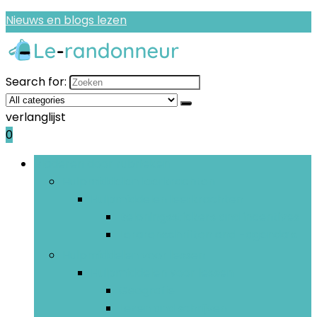
Nieuws en blogs lezen
Search for:
verlanglijst
0
Bladeren door rubrieken
Hulpmiddelen leerkrachten
Hulpmiddelen leerkrachten
Beloningsstickers and incentives
Lerarenschriften and -agenda’s
Hulpmiddelen voor lessen
Hulpmiddelen voor lessen
Geografie
Lezen and schrijven