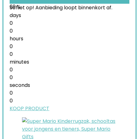
69 %
Schiet op! Aanbieding loopt binnenkort af.
days
0
0
hours
0
0
minutes
0
0
seconds
0
0
KOOP PRODUCT