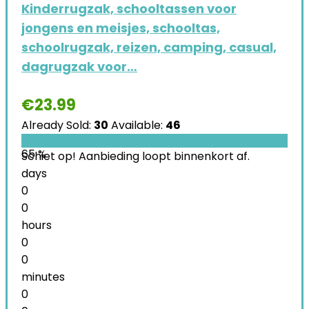
Kinderrugzak, schooltassen voor
jongens en meisjes, schooltas,
schoolrugzak, reizen, camping, casual,
dagrugzak voor…
€
23.99
Already Sold:
30
Available:
46
65 %
Schiet op! Aanbieding loopt binnenkort af.
days
0
0
hours
0
0
minutes
0