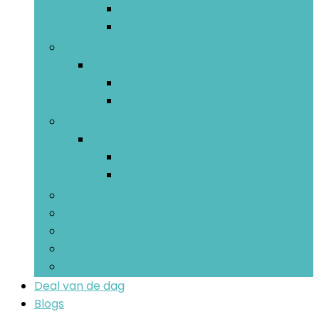
Natuurkunde
Wiskunde
Schoolspullen
Schoolspullen
Etuis
Sets met schoolspullen
Teken- and schildermaterialen
Teken- and schildermaterialen
Kleurpennen and -stiften
Scharen
Schooltassen, etuis and sets
Schriften, schrijfblokken and agenda’s
Klasversieringen
Kleuterschool
Onderbord voor tekenen
Deal van de dag
Blogs