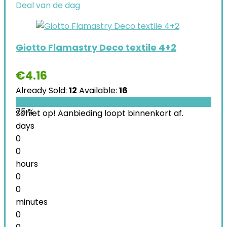
Deal van de dag
Giotto Flamastry Deco textile 4+2
€
4.16
Already Sold:
12
Available:
16
75 %
Schiet op! Aanbieding loopt binnenkort af.
days
0
0
hours
0
0
minutes
0