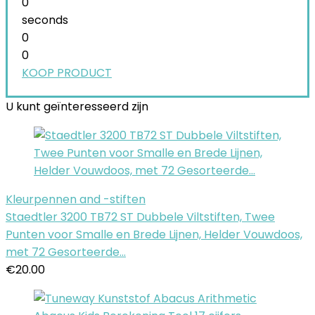
0
seconds
0
0
KOOP PRODUCT
U kunt geïnteresseerd zijn
Kleurpennen and -stiften
Staedtler 3200 TB72 ST Dubbele Viltstiften, Twee
Punten voor Smalle en Brede Lijnen, Helder Vouwdoos,
met 72 Gesorteerde…
€
20.00