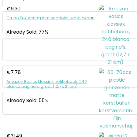
€
6.30
Grupo Erik Verlag lamineerfolie, wereldkaart
Already Sold: 77%
€
7.78
Amazon Basics klassiek notitieboek, 240
blanco pagina’s, groot (12,7 x 21 cm)
Already Sold: 55%
€
31.49