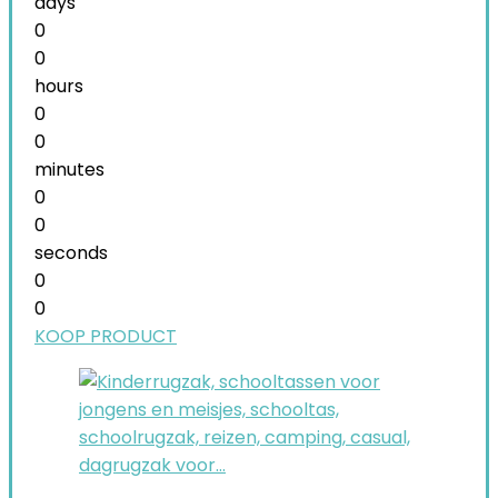
days
0
0
hours
0
0
minutes
0
0
seconds
0
0
KOOP PRODUCT