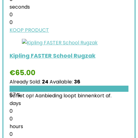
seconds
0
0
KOOP PRODUCT
Kipling FASTER School Rugzak
€
65.00
Already Sold:
24
Available:
36
67 %
Schiet op! Aanbieding loopt binnenkort af.
days
0
0
hours
0