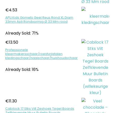
€
4.53
APLI Kids Gomets Geel Reus Rond XL Diam
33mm Apli Rondvormig Ø 33 Mm rood
Already Sold: 71%
€
13.50
Professionele
kleermakersschaar/roestvrijstalen
kledingschaar/naaischaar/huishoudschaar
Already Sold: 16%
€
11.30
Cabilock 17 Stks Vilt Zeshoek Tegel Boards
Zelfklevende Muur Bulletin Boards