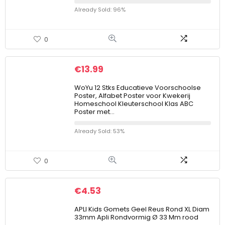
Already Sold: 96%
0
€
13.99
WoYu 12 Stks Educatieve Voorschoolse
Poster, Alfabet Poster voor Kwekerij
Homeschool Kleuterschool Klas ABC
Poster met…
Already Sold: 53%
0
€
4.53
APLI Kids Gomets Geel Reus Rond XL Diam
33mm Apli Rondvormig Ø 33 Mm rood