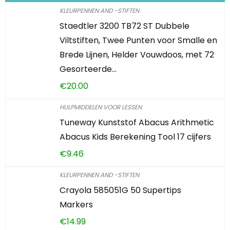
KLEURPENNEN AND -STIFTEN
Staedtler 3200 TB72 ST Dubbele
Viltstiften, Twee Punten voor Smalle en
Brede Lijnen, Helder Vouwdoos, met 72
Gesorteerde…
€
20.00
HULPMIDDELEN VOOR LESSEN
Tuneway Kunststof Abacus Arithmetic
Abacus Kids Berekening Tool 17 cijfers
€
9.46
KLEURPENNEN AND -STIFTEN
Crayola 585051G 50 Supertips
Markers
€
14.99