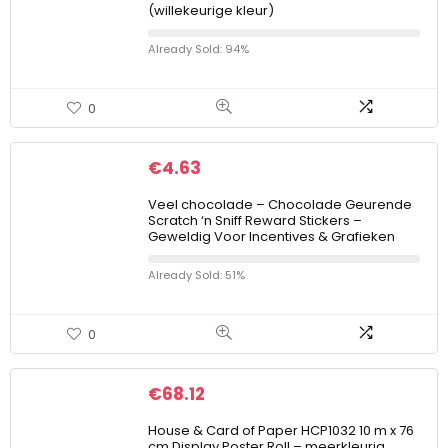
(willekeurige kleur)
Already Sold: 94%
0
€
4.63
Veel chocolade – Chocolade Geurende
Scratch ‘n Sniff Reward Stickers –
Geweldig Voor Incentives & Grafieken
Already Sold: 51%
0
€
68.12
House & Card of Paper HCP1032 10 m x 76
cm Display Poster Roll – meerkleurig