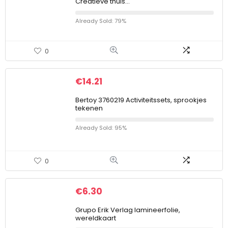
Creatieve thuis…
Already Sold: 79%
0
€
14.21
Bertoy 3760219 Activiteitssets, sprookjes
tekenen
Already Sold: 95%
0
€
6.30
Grupo Erik Verlag lamineerfolie,
wereldkaart