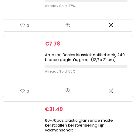
Already Sold: 77%
0
€
7.78
Amazon Basics klassiek notitieboek, 240
blanco pagina’s, groot (12,7 x 21 cm)
Already Sold: 55%
0
€
31.49
60-70pcs plastic glanzende matte
kerstballen kerstversiering Fijn
vakmanschap