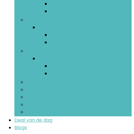
Natuurkunde
Wiskunde
Schoolspullen
Schoolspullen
Etuis
Sets met schoolspullen
Teken- and schildermaterialen
Teken- and schildermaterialen
Kleurpennen and -stiften
Scharen
Schooltassen, etuis and sets
Schriften, schrijfblokken and agenda’s
Klasversieringen
Kleuterschool
Onderbord voor tekenen
Deal van de dag
Blogs