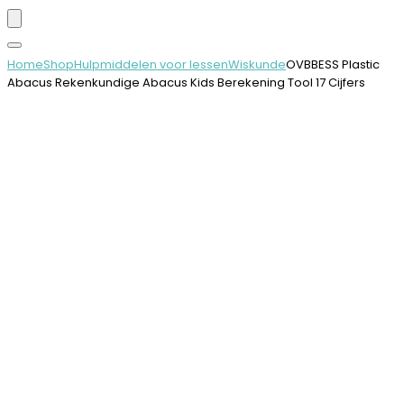
Home
Shop
Hulpmiddelen voor lessen
Wiskunde
OVBBESS Plastic
Abacus Rekenkundige Abacus Kids Berekening Tool 17 Cijfers