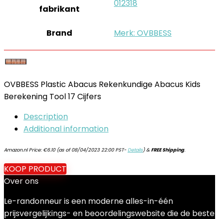
‎012318
fabrikant
Brand
Merk: OVBBESS
OVBBESS Plastic Abacus Rekenkundige Abacus Kids
Berekening Tool 17 Cijfers
Description
Additional information
Amazon.nl Price:
€
6.10
(as of 08/04/2023 22:00 PST-
Details
)
&
FREE Shipping
.
KOOP PRODUCT
Over ons
Le-randonneur is een moderne alles-in-één
prijsvergelijkings- en beoordelingswebsite die de beste