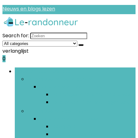
Nieuws en blogs lezen
Search for:
verlanglijst
0
Bladeren door rubrieken
Hulpmiddelen leerkrachten
Hulpmiddelen leerkrachten
Beloningsstickers and incentives
Lerarenschriften and -agenda’s
Hulpmiddelen voor lessen
Hulpmiddelen voor lessen
Geografie
Lezen and schrijven