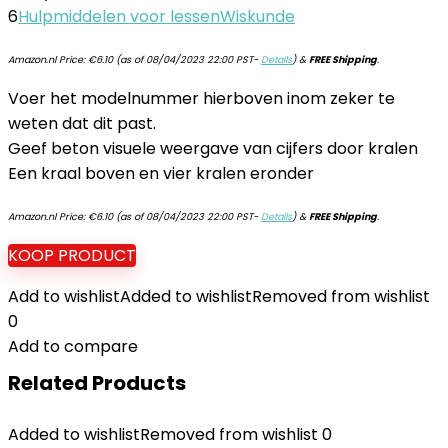
6
Hulpmiddelen voor lessen
Wiskunde
Amazon.nl Price:
€
6.10
(as of 08/04/2023 22:00 PST-
Details
)
&
FREE Shipping
.
Voer het modelnummer hierboven inom zeker te
weten dat dit past.
Geef beton visuele weergave van cijfers door kralen
Een kraal boven en vier kralen eronder
Amazon.nl Price:
€
6.10
(as of 08/04/2023 22:00 PST-
Details
)
&
FREE Shipping
.
KOOP PRODUCT
Add to wishlist
Added to wishlist
Removed from wishlist
0
Add to compare
Related Products
Added to wishlist
Removed from wishlist
0