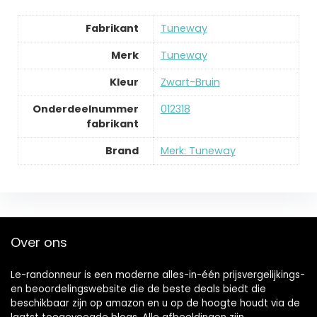
Fabrikant
‎Tuneway
Merk
‎Tuneway
Kleur
‎Zwart-Bruin
Onderdeelnummer
‎012318
fabrikant
Brand
Merk: Tuneway
Over ons
Le-randonneur is een moderne alles-in-één prijsvergelijkings-
en beoordelingswebsite die de beste deals biedt die
beschikbaar zijn op amazon en u op de hoogte houdt via de