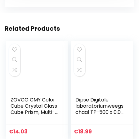
Related Products
ZOVCO CMY Color
Dipse Digitale
Cube Crystal Glass
laboratoriumweegs
Cube Prism, Multi-
chaal TP-500 x 0,01
Color Optisch Glas
–
Prism, RGB
precisieweegschaa
Dispersie Prisma,
l met 0,01 g
€
14.03
€
18.99
Multi-Color
nauwkeurige