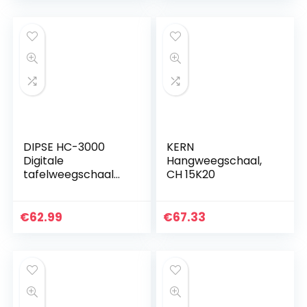
Desktop…
resolutie digitale…
DIPSE HC-3000
KERN
Digitale
Hangweegschaal,
tafelweegschaal
CH 15K20
met 3 kg en 0,1 g
verdeling,
laboratoriumweegs
€
62.99
€
67.33
chaal,
precisieweegschaa
l…