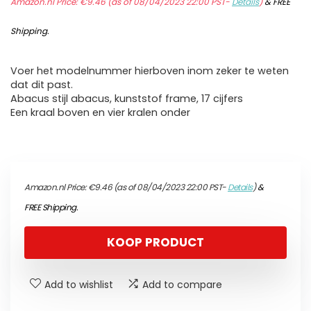
Amazon.nl Price:
€
9.46
(as of 08/04/2023 22:00 PST-
Details
)
&
FREE
Shipping
.
Voer het modelnummer hierboven inom zeker te weten
dat dit past.
Abacus stijl abacus, kunststof frame, 17 cijfers
Een kraal boven en vier kralen onder
Amazon.nl Price:
€
9.46
(as of 08/04/2023 22:00 PST-
Details
)
&
FREE Shipping
.
KOOP PRODUCT
Add to wishlist
Add to compare