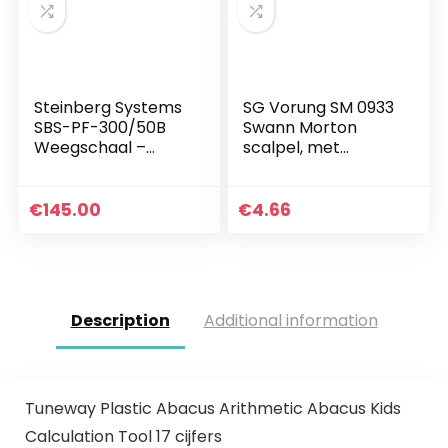
Steinberg Systems
SG Vorung SM 0933
SBS-PF-300/50B
Swann Morton
Weegschaal –
scalpel, met
Platformweegscha
schaalverdeling, nr.
al – Digitaal – LED –
3 greep
300 kg / 50 g – 45 x
€
145.00
€
4.66
60 cm…
Description
Additional information
Tuneway Plastic Abacus Arithmetic Abacus Kids
Calculation Tool 17 cijfers