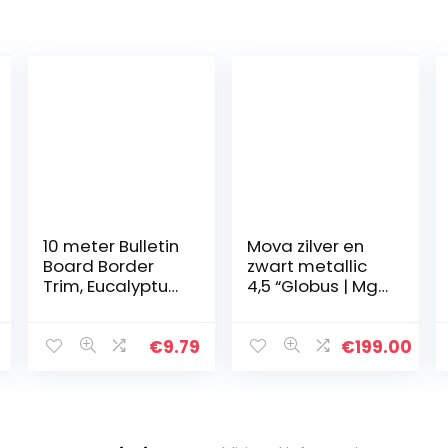
10 meter Bulletin
Mova zilver en
Board Border
zwart metallic
Trim, Eucalyptus
4,5 “Globus | Mg-
gestanste grens
45-Sbe
Trim, Board
Classroom
€
9.79
€
199.00
Bulletin Lente
Trim Border
Decor…