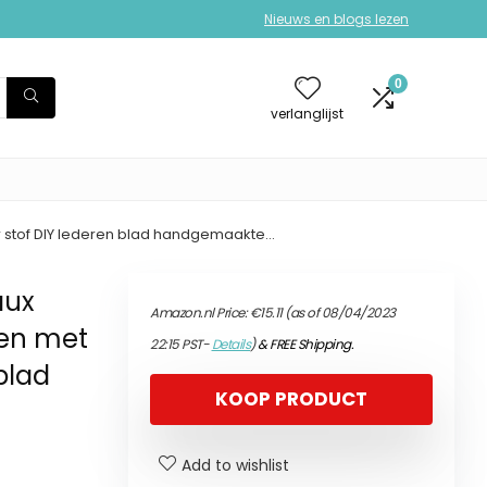
Nieuws en blogs lezen
0
verlanglijst
er stof DIY lederen blad handgemaakte…
aux
Amazon.nl Price:
€
15.11
(as of 08/04/2023
ten met
22:15 PST-
Details
)
&
FREE Shipping
.
 blad
KOOP PRODUCT
Add to wishlist