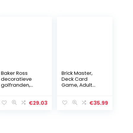
Baker Ross
Brick Master,
decoratieve
Deck Card
golfranden,
Game, Adult
golfkarton,
and Youth Card
verpakking met
Board Game,
6 rollen
Party Board
€
29.03
€
35.99
Game, Super
Kids Board
Game, Children
Azul…