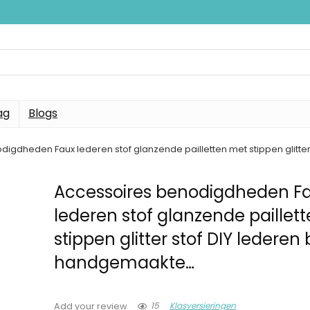
ag
Blogs
igdheden Faux lederen stof glanzende pailletten met stippen glitt
Accessoires benodigdheden F
lederen stof glanzende paillet
stippen glitter stof DIY lederen
handgemaakte…
15
Klasversieringen
Add your review