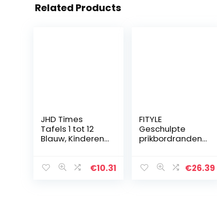
Related Products
JHD Times
FITYLE
Tafels 1 tot 12
Geschulpte
Blauw, Kinderen
prikbordranden,
Muurgrafiek
8-pack, blauw,
Educatieve
geel, groen,
Wiskunde
rood, zwart, wit,
€
10.31
€
26.39
Educatief Leren
paars, oranje
Poster
opgerolde
Grafieken,
randen…
Toevoeging…