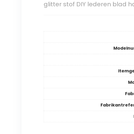
glitter stof DIY lederen bla
Modeln
Itemg
Ma
Fab
Fabrikantrefe