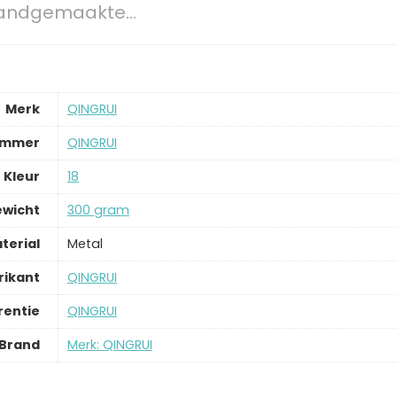
d handgemaakte…
Merk
‎QINGRUI
ummer
‎QINGRUI
Kleur
‎18
ewicht
‎300 gram
terial
‎Metal
rikant
‎QINGRUI
rentie
‎QINGRUI
Brand
Merk: QINGRUI