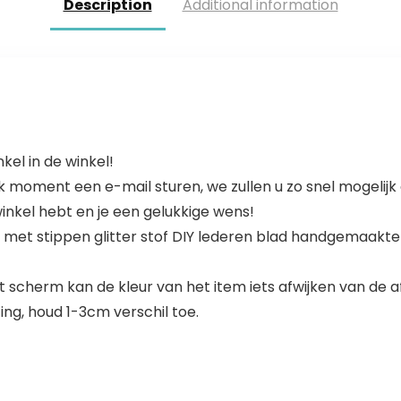
Description
Additional information
kel in de winkel!
lk moment een e-mail sturen, we zullen u zo snel mogelij
winkel hebt en je een gelukkige wens!
en met stippen glitter stof DIY lederen blad handgemaa
et scherm kan de kleur van het item iets afwijken van de a
ng, houd 1-3cm verschil toe.