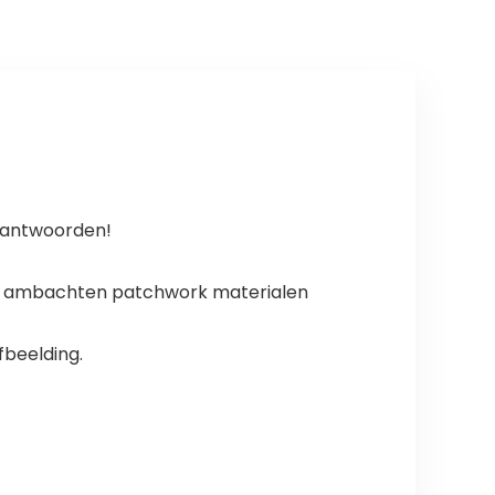
k antwoorden!
kte ambachten patchwork materialen
fbeelding.