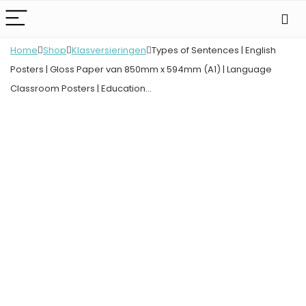
Home
Shop
Klasversieringen
Types of Sentences | English
Posters | Gloss Paper van 850mm x 594mm (A1) | Language
Classroom Posters | Education…