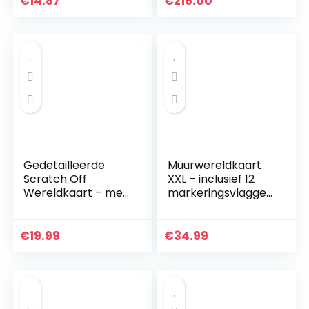
€
14.87
€
216.00
Gedetailleerde
Muurwereldkaart
Scratch Off
XXL – inclusief 12
Wereldkaart – met
markeringsvlaggen
Landen Vlaggen,
– kurk – 90 x 60 cm
Grootste Steden
– Europa, engels
en Hoofdsteden –
€
19.99
€
34.99
Originele Zilveren
Kleur…