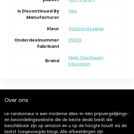
Is Discontinued By
‎Nee
Manufacturer
Kleur
‎Glanzend papier
Onderdeelnummer
‎EN029
fabrikant
Merk: Daydream
Brand
Education
Over ons
Le-randonneur is een moderne alles-in-één prijsvergelijkings-
en beoordelingswebsite die de beste deals biedt die
beschikbaar zijn op amazon en u op de hoogte houdt via de
laatst toegevoegde blogs. Alle afbeeldingen zijn