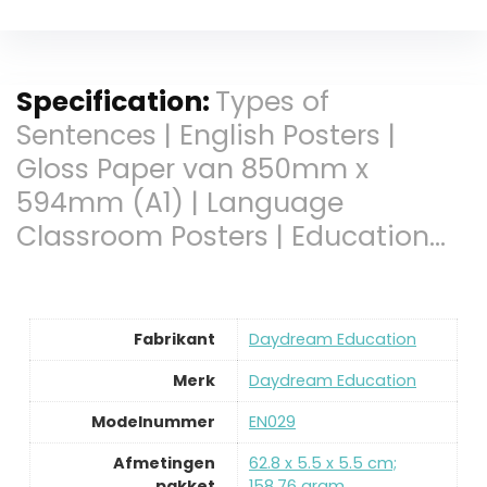
Specification:
Types of
Sentences | English Posters |
Gloss Paper van 850mm x
594mm (A1) | Language
Classroom Posters | Education…
Fabrikant
‎Daydream Education
Merk
‎Daydream Education
Modelnummer
‎EN029
Afmetingen
‎62.8 x 5.5 x 5.5 cm;
pakket
158.76 gram