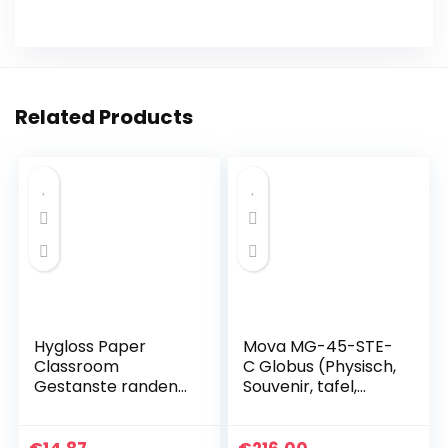
Related Products
Hygloss Paper
Mova MG-45-STE-
Classroom
C Globus (Physisch,
Gestanste randen
Souvenir, tafel,
3-Inch x 36-Inch –
transparant, niet
Rainbow People
elektrisch)