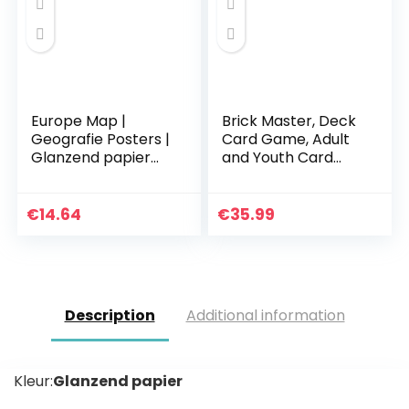
Europe Map |
Brick Master, Deck
Geografie Posters |
Card Game, Adult
Glanzend papier
and Youth Card
van 850 mm x 594
Board Game, Party
mm (A1) |
Board Game, Super
Geografie
Kids Board Game,
€
14.64
€
35.99
Klassikale Posters…
Children Azul…
Description
Additional information
Kleur:
Glanzend papier