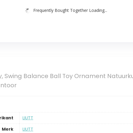
Frequently Bought Together Loading...
y, Swing Balance Ball Toy Ornament Natuurk
antoor
rikant
‎LIUTT
Merk
‎LIUTT