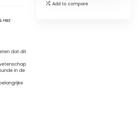
Add to compare
&
FREE
ten dat dit
 wetenschap
kunde in de
belangrijke