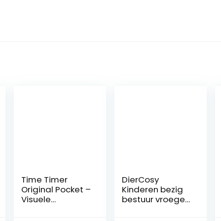
Time Timer
DierCosy
Original Pocket –
Kinderen bezig
Visuele
bestuur vroege
Countdown
educatie en
Timer – Tijdklok
zintuigontwikkeli