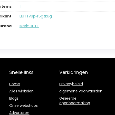
 items
‎1
ikant
‎LIUTTv0p45gzkug
Brand
Merk: LIUTT
Snelle links
Verklaringen
Home
Privacybeleid
Alles winkelen
algemene voorwaarden
Blogs
Gelieerde
openbaarmaking
Onze webshops
Adverteren