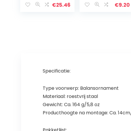
Tablet W / 748
Lijmpunt, Papier
€
25.46
€
9.20
Ingebouwde
Inspirerende
magnetische
Planner Stickers
ballen,
Positieve
bijpassende…
Zeggen…
Specificatie:
Type voorwerp: Balansornament
Materiaal: roestvrij staal
Gewicht: Ca. 164 g/5,8 oz
Producthoogte na montage: Ca. 14cm/
Pakketlijst: