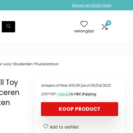
Nieuws en blogs lezen
0
verlanglijst
r voor Studenten Thuiskantoor
l Toy
Amazon.nl Price:
€
15.09
(as of 09/04/2023
ceren
21:57 PST-
Details
)
&
FREE Shipping
.
ten
KOOP PRODUCT
Add to wishlist