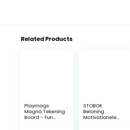
Related Products
Playmags
STOBOK
Magna Tekening
Beloning
Board – Fun
Motivationele
Design &
Stickers 24 Stks
Tekenen Travel
met 200