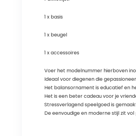
1 x basis
1 x beugel
1 x accessoires
Voer het modelnummer hierboven inom
Ideaal voor diegenen die gepassionee
Het balansornament is educatief en he
Het is een beter cadeau voor je vriend
Stressverlagend speelgoed is gemaakt
De eenvoudige en moderne stijl zit vo