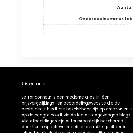
Aantal
Onderdeelnummer fabr
Over ons
Le-randonneur is een moderne alles-in-één
prijsvergelijkings- en beoordelingswebsite die de
beste deals biedt die beschikbaar zijn op amazon en u
op de hoogte houdt via de laatst toegevoegde blogs.
Alle afbeeldingen zijn auteursrechtelijk beschermd
door hun respectievelijke eigenaren. Alle geciteerde
inhoud is afgeleid van hun respectievelijke bronnen.