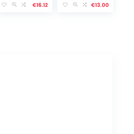
Wetenschap Lab
€
16.12
€
13.00
Experimenten
Kinderen DIY
Supplies Kids
DIY…