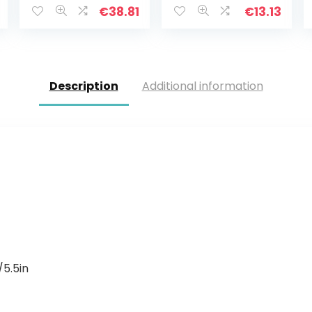
–
ng speelgoed
€
38.81
€
13.13
Tijdmanageme
voor peuters
nt Tool – School,
kleuterschool
Thuis, Kantoor…
vaardigheden…
Description
Additional information
5.5in