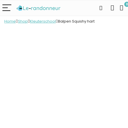
0
Home
Shop
Kleuterschool
Balpen Squishy hart