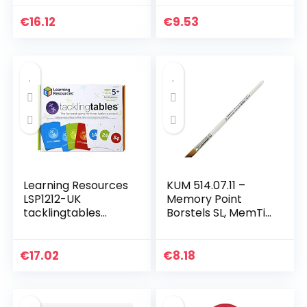
Jumbo Popping It
pops Giant Stress
€
16.12
€
9.53
Reliever Silicone…
Learning Resources
KUM 514.07.11 –
LSP1212-UK
Memory Point
tacklingtables
Borstels SL, MemTip
Student Set
Pin SL# 10, schuine
vorm, 1 stuk
€
17.02
€
8.18