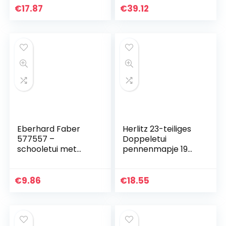
Tina – compleet
met pennen,
€
17.87
€
39.12
met 44 delen –
puntenslijper, gum…
officieel…
Eberhard Faber
Herlitz 23-teiliges
577557 –
Doppeletui
schooletui met
pennenmapje 19
kattenmotief,
cm
gevuld met 42
schrijf- en
€
9.86
€
18.55
tekenbenodigdhed
en, met 2
binnenkleppen…