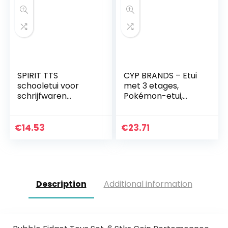
SPIRIT TTS
CYP BRANDS – Etui
schooletui voor
met 3 etages,
schrijfwaren
Pokémon-etui,
pennenetui
meerkleurig (EP-
pennenetui
333-PK)
pennenhouder
€
14.53
€
23.71
pennenetui voor
meisjes tieners
jongens mapje…
Description
Additional information