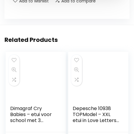
Add to wishlist
Add to compare
Related Products
Dimagraf Cry
Depesche 10938
Babies – etui voor
TOPModel – XXL
school met 3
etui in Love Letters
ritssluitingen –
design, extra grote
Dreamy, Bruny &
blauwe etui gevuld