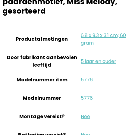
paardenmotief, Miss Melody,
gesorteerd
‎6.8 x 9.3 x 3.1 cm; 60
Productafmetingen
gram
Door fabrikant aanbevolen
‎5 jaar en ouder
leeftijd
Modelnummer item
‎5776
Modelnummer
‎5776
Montage vereist?
‎Nee
Batterijen vereist?
‎Nee