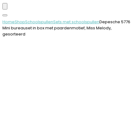
Home
Shop
Schoolspullen
Sets met schoolspullen
Depesche 5776
Mini bureauset in box met paardenmotief, Miss Melody,
gesorteerd