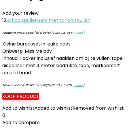
Add your review
12
Schoolspullen
Sets met schoolspullen
Amazon.nl Price:
€
5.80
(as of 09/04/2023 21:51 PST-
Details
)
Kleine bureauset in leuke doos
Ontwerp: Miss Melody
Inhoud: Tacker inclusief naalden om bij te vullen, tape-
dispenser met 4 meter bedrukte tape, markeerstift
en plakband
Amazon.nl Price:
€
5.80
(as of 09/04/2023 21:51 PST-
Details
)
KOOP PRODUCT
Add to wishlist
Added to wishlist
Removed from wishlist
0
Add to compare