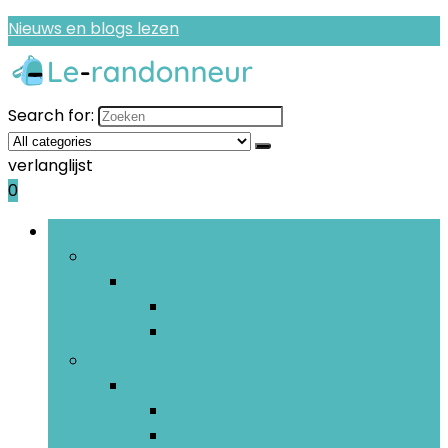
Nieuws en blogs lezen
Search for:
verlanglijst
0
Bladeren door rubrieken
Hulpmiddelen leerkrachten
Hulpmiddelen leerkrachten
Beloningsstickers and incentives
Lerarenschriften and -agenda’s
Hulpmiddelen voor lessen
Hulpmiddelen voor lessen
Geografie
Lezen and schrijven