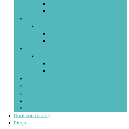
Natuurkunde
Wiskunde
Schoolspullen
Schoolspullen
Etuis
Sets met schoolspullen
Teken- and schildermaterialen
Teken- and schildermaterialen
Kleurpennen and -stiften
Scharen
Schooltassen, etuis and sets
Schriften, schrijfblokken and agenda’s
Klasversieringen
Kleuterschool
Onderbord voor tekenen
Deal van de dag
Blogs