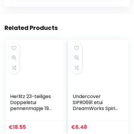
Related Products
Herlitz 23-teiliges
Undercover
Doppeletui
SIPR0691 etui
pennenmapje 19
DreamWorks Spirit,
cm
ca. 22 x 7 x 9 cm
€
18.55
€
6.48