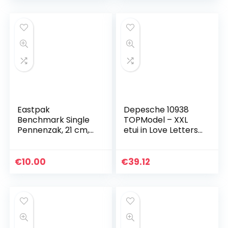
Eastpak
Depesche 10938
Benchmark Single
TOPModel – XXL
Pennenzak, 21 cm,
etui in Love Letters
Zwart
design, extra grote
blauwe etui gevuld
met pennen,
€
10.00
€
39.12
puntenslijper, gum…