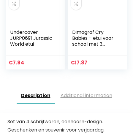
Undercover
Dimagraf Cry
JURP0691 Jurassic
Babies – etui voor
World etui
school met 3
ritssluitingen –
Dreamy, Bruny &
Tina – compleet
€
7.94
€
17.87
met 44 delen –
officieel…
Description
Additional information
Set van 4 schrijfwaren, eenhoorn-design.
Geschenken en souvenir voor verjaardag,