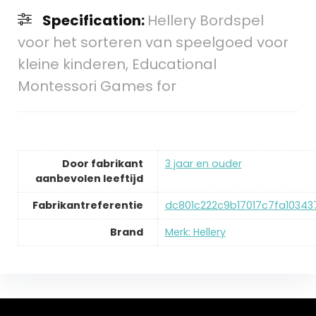
Specification:
Hellery Bordspel
voor het sorteren van speelgoed voor
kleine kinderen, Educational
Montessori Games for
Door fabrikant
‎3 jaar en ouder
aanbevolen leeftijd
Fabrikantreferentie
‎dc801c222c9b17017c7fa10343
Brand
Merk: Hellery