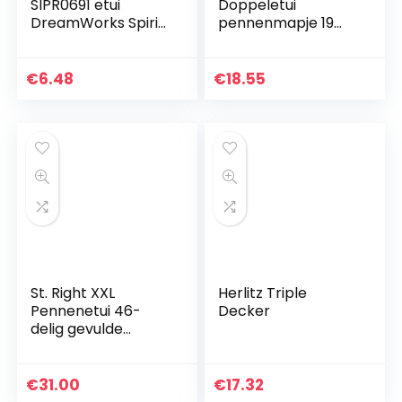
SIPR0691 etui
Doppeletui
DreamWorks Spirit,
pennenmapje 19
ca. 22 x 7 x 9 cm
cm
€
6.48
€
18.55
St. Right XXL
Herlitz Triple
Pennenetui 46-
Decker
delig gevulde
schooletui 3-
verdiepingen 19 x 13
x 7 cm incl. vulpen
€
31.00
€
17.32
jongen meisje en…