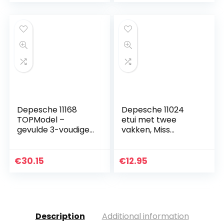
Depesche 11168
Depesche 11024
TOPModel –
etui met twee
gevulde 3-voudige
vakken, Miss
etui met LED, in
Melody Batik, roze,
selfie design, lila
ca. 7,5 x 9,5 x 20 cm
etui ca. 7,5 x 13 x 20
€
30.15
€
12.95
cm groot, met…
Description
Additional information