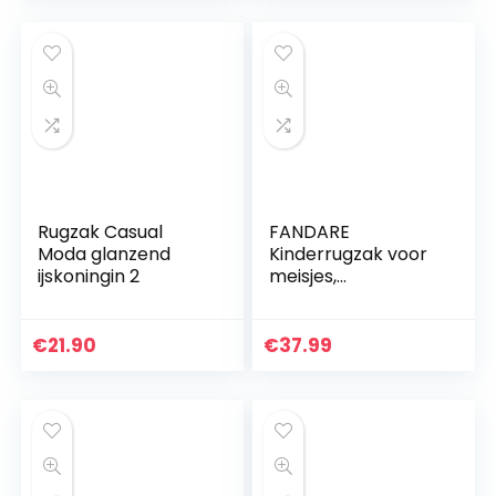
Combinatie
Rugzak Casual
FANDARE
Moda glanzend
Kinderrugzak voor
ijskoningin 2
meisjes,
schoolrugzak voor
kinderen, schooltas
voor school,
€
21.90
€
37.99
outdoor, reizen,
dagrugzak met…