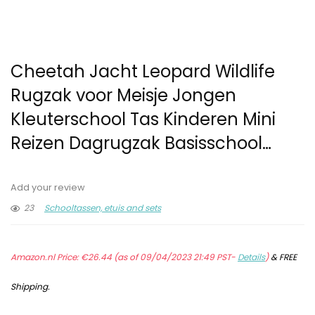
Cheetah Jacht Leopard Wildlife
Rugzak voor Meisje Jongen
Kleuterschool Tas Kinderen Mini
Reizen Dagrugzak Basisschool…
Add your review
23
Schooltassen, etuis and sets
Amazon.nl Price:
€
26.44
(as of 09/04/2023 21:49 PST-
Details
)
&
FREE
Shipping
.