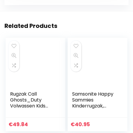
Related Products
Rugzak Call
Samsonite Happy
Ghosts_Duty
Sammies
Volwassen Kids
Kinderrugzak,
Rugzak Dagrugzak
blauw (Hedgehog
Schooltas met
Harris) (blauw) –
Lunch Tas en
93444
€
49.84
€
40.95
Potlood Case