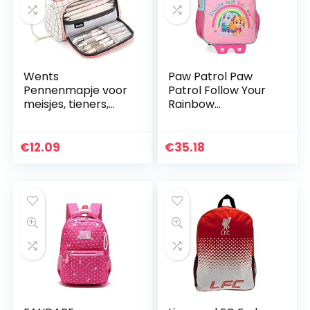
Wents
Paw Patrol Paw
Pennenmapje voor
Patrol Follow Your
meisjes, tieners,
Rainbow
grote capaciteit,
cabinekoffer roze
etui pennen, 3-
38 x 55 x 20 cm,
vakken, duurzaam
Violeta, 27x33x11
€
12.09
€
35.18
pennenetui met
cms, Rugzak 33
twee…