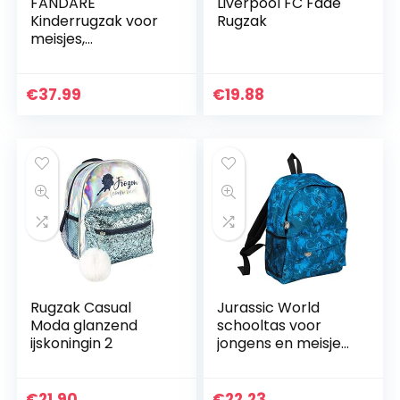
FANDARE
Liverpool FC Fade
Kinderrugzak voor
Rugzak
meisjes,
schoolrugzak voor
kinderen, schooltas
voor school,
€
37.99
€
19.88
outdoor, reizen,
dagrugzak met…
Rugzak Casual
Jurassic World
Moda glanzend
schooltas voor
ijskoningin 2
jongens en meisjes,
voor kinderen,
reistas, back to
school rugzak
€
21.90
€
22.23