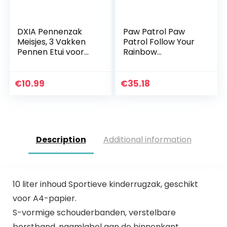
DXIA Pennenzak
Paw Patrol Paw
Meisjes, 3 Vakken
Patrol Follow Your
Pennen Etui voor
Rainbow
Jongens,Etui School
cabinekoffer roze
Etui voor Kinderen,
38 x 55 x 20 cm,
Etui Canvas met
Violeta, 27x33x11
€
10.99
€
35.18
Rits,Pennenzak…
cms, Rugzak 33
Description
Additional information
10 liter inhoud Sportieve kinderrugzak, geschikt
voor A4-papier.
S-vormige schouderbanden, verstelbare
borstband, naamlabel aan de binnenkant.