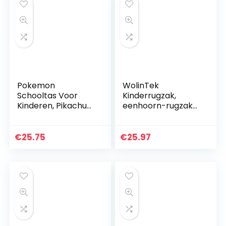
Pokemon
WolinTek
Schooltas Voor
Kinderrugzak,
Kinderen, Pikachu
eenhoorn-rugzak
Rugzak met Litten,
voor meisjes,
Rowlet en Popplio,
modieuze
Schooltas Blauw,
pailletten,
€
25.75
€
25.97
Fun Sporttas Kind,
karikatuur, leuke
Leuke…
schooltas, voor
outdoor…