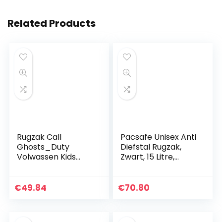
Related Products
Rugzak Call
Pacsafe Unisex Anti
Ghosts_Duty
Diefstal Rugzak,
Volwassen Kids
Zwart, 15 Litre,
Rugzak Dagrugzak
Pacsafe Go 15l Anti
Schooltas met
Diefstal Rugzak
Lunch Tas en
€
49.84
€
70.80
Potlood Case
Combinatie