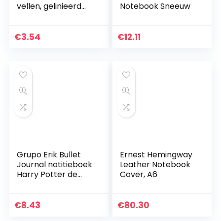
vellen, gelinieerd
Notebook Sneeuw
met dubbele rand,
aqua
€
3.54
€
12.11
Grupo Erik Bullet
Ernest Hemingway
Journal notitieboek
Leather Notebook
Harry Potter de
Cover, A6
kaart van de
rumdriver –
hardcover
€
8.43
€
80.30
notitieblok A5