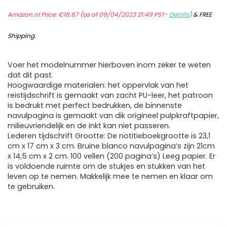
Amazon.nl Price:
€
18.67
(as of 09/04/2023 21:49 PST-
Details
)
&
FREE
Shipping
.
Voer het modelnummer hierboven inom zeker te weten
dat dit past.
Hoogwaardige materialen: het oppervlak van het
reistijdschrift is gemaakt van zacht PU-leer, het patroon
is bedrukt met perfect bedrukken, de binnenste
navulpagina is gemaakt van dik origineel pulpkraftpapier,
milieuvriendelijk en de inkt kan niet passeren.
Lederen tijdschrift Grootte: De notitieboekgrootte is 23,1
cm x 17 cm x 3 cm. Bruine blanco navulpagina’s zijn 21cm
x 14,5 cm x 2 cm. 100 vellen (200 pagina’s) Leeg papier. Er
is voldoende ruimte om de stukjes en stukken van het
leven op te nemen. Makkelijk mee te nemen en klaar om
te gebruiken.