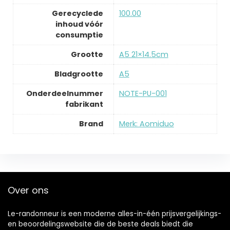
Gerecyclede
‎100.00
inhoud vóór
consumptie
Grootte
‎A5 21×14.5cm
Bladgrootte
‎A5
Onderdeelnummer
‎NOTE-PU-001
fabrikant
Brand
Merk: Aomiduo
Over ons
Le-randonneur is een moderne alles-in-één prijsvergelijkings-
en beoordelingswebsite die de beste deals biedt die