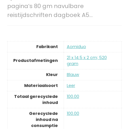
pagina’s 80 gm navulbare
reistijdschriften dagboek A5…
Fabrikant
‎Aomiduo
‎21 x 14.5 x 2 cm; 520
Productafmetingen
gram
Kleur
‎Blauw
Materiaalsoort
‎Leer
Totaal gerecyclede
‎100.00
inhoud
Gerecyclede
‎100.00
inhoud na
consumptie