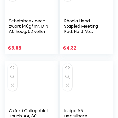
Schetsboek deco
Rhodia Head
zwart 140g/m², DIN
Stapled Meeting
A5 hoog, 62 vellen
Pad, No16 A5,
voorgedrukt Hoofd
Stapled Meeting
Pad, Voorgedrukt
€
6.95
€
4.32
A5 ORANJE
Oxford Collegeblok
Indigo A5
Touch, A4, 80
Hervulbare