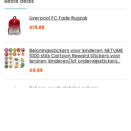
Beste deals
Liverpool FC Fade Rugzak
€
19.88
Beloningsstickers voor kinderen, NETUME
1000 stks Cartoon Reward Stickers voor
leraren, kinderen/lof onderwijsstickers…
€
9.69
Schaar, roestvrijstalen schaar
Professionele Fabric Crafts Dressmaking
Cut Schaars Sewing Schaar
€
17.29
GOODS+GADGETS Antieke wereldkaart