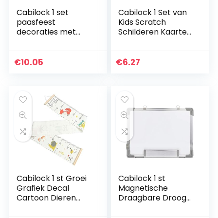
Cabilock 1 set
Cabilock 1 Set van
paasfeest
Kids Scratch
decoraties met
Schilderen Kaarten
konijntje banner
Krabben
ballonnen en taart
Schilderen Papier
toppers
DIY Graffiti Tool
€
10.05
€
6.27
Cabilock 1 st Groei
Cabilock 1 st
Grafiek Decal
Magnetische
Cartoon Dieren
Draagbare Droog
Patroon Hoogte
Wis Witte Raad
Meting Sticker
Hangend