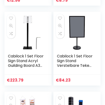
€
12.56
€
8.79
Leveringen voor
DIY…
Cabilock 1 Set Floor
Cabilock 1 Set Floor
Sign Stand Acryl
Sign Stand
Guilding Board A3
Verstelbare Teken
Reclame Rack
Houder Reclame
Menu Stand
Rack Display Rack
€
223.79
€
84.23