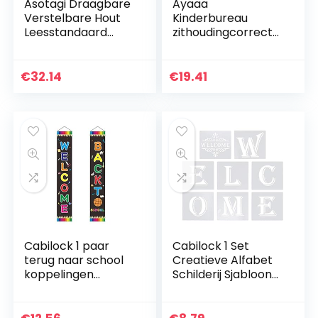
Asotagi Draagbare
Ayaaa
Verstelbare Hout
Kinderbureau
Leesstandaard
zithoudingcorrecto
Rest Tablet Thuis
r,
Studie Kamer
zithoudingcorrecto
Bamboe Leesrek
r voor kinderen,
€
32.14
€
19.41
Opvouwbare Boek
anti-myopie-
Houder…
correctie,
houdingscorrectie
voor…
Cabilock 1 paar
Cabilock 1 Set
terug naar school
Creatieve Alfabet
koppelingen
Schilderij Sjabloon
welkom banners
Interessante
deur opknoping
Tekening Sjabloon
banner decor
DIY Accessoires