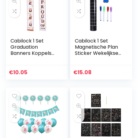
Cabilock 1 Set
Cabilock 1 Set
Graduation
Magnetische Plan
Banners Koppels
Sticker Wekelijkse
Gedrukt
Plan Sticker
Afstuderen
Schema Board
Achtergrond Stof
voor Thuiskantoor
€
10.05
€
15.08
Banners Party
Decor Muur
Versiering voor…