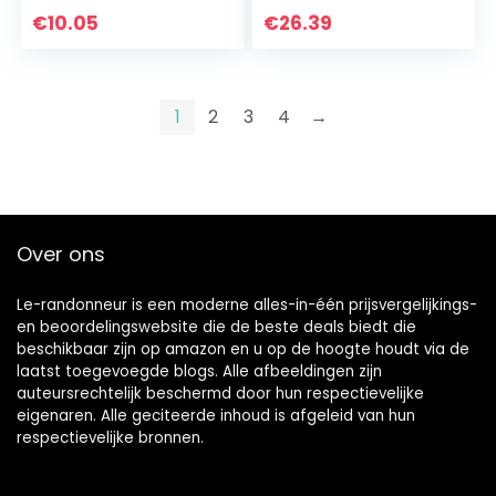
Dubbelzijdig
€
10.05
€
26.39
Whiteboard
1
2
3
4
→
Over ons
Le-randonneur is een moderne alles-in-één prijsvergelijkings-
en beoordelingswebsite die de beste deals biedt die
beschikbaar zijn op amazon en u op de hoogte houdt via de
laatst toegevoegde blogs. Alle afbeeldingen zijn
auteursrechtelijk beschermd door hun respectievelijke
eigenaren. Alle geciteerde inhoud is afgeleid van hun
respectievelijke bronnen.