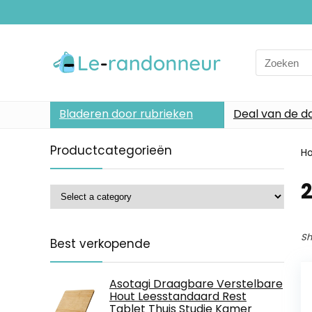
Search
for:
Bladeren door rubrieken
Deal van de d
Productcategorieën
H
2
Sh
Best verkopende
Asotagi Draagbare Verstelbare
Hout Leesstandaard Rest
Tablet Thuis Studie Kamer