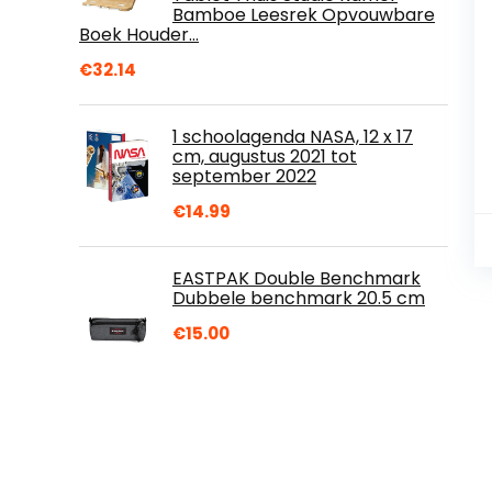
Bamboe Leesrek Opvouwbare
Boek Houder…
€
32.14
1 schoolagenda NASA, 12 x 17
cm, augustus 2021 tot
september 2022
€
14.99
EASTPAK Double Benchmark
Dubbele benchmark 20.5 cm
€
15.00