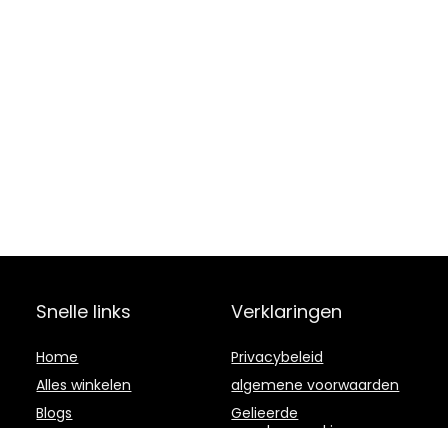
Snelle links
Verklaringen
Home
Privacybeleid
Alles winkelen
algemene voorwaarden
Blogs
Gelieerde
openbaarmaking
Onze webshops