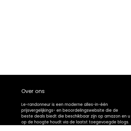
Over ons
Le-randonneur is een moderne alles-in-één
prijsvergelijkings- en beoordelingswebsite die de
beste deals biedt die beschikbaar zijn op amazon en u
op de hoogte houdt via de laatst toegevoegde blogs.
Alle afbeeldingen zijn auteursrechtelijk beschermd