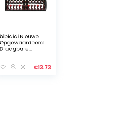
bibididi Nieuwe
Opgewaardeerd
Draagbare
Japanse 13
Column Abacus
Rekenkunde
€
13.73
School Wiskunde
Leren Tool
Educatieve…