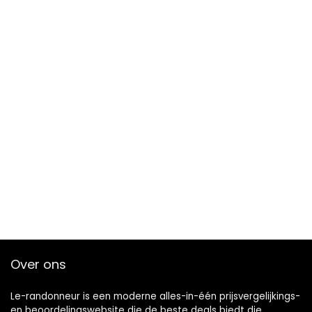
Over ons
Le-randonneur is een moderne alles-in-één prijsvergelijkings-
en beoordelingswebsite die de beste deals biedt die