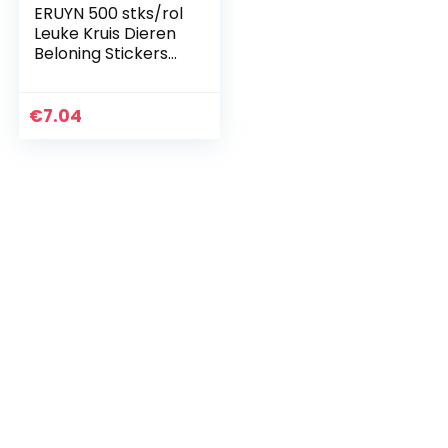
ERUYN 500 stks/rol
Leuke Kruis Dieren
Beloning Stickers
Motivationele
Sticker voor Kids
School Studenten
€
7.04
Leraren…