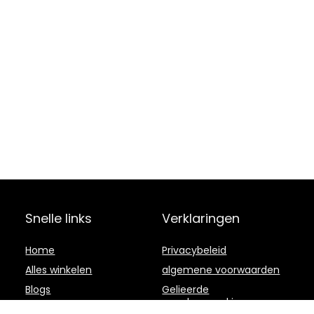
Snelle links
Verklaringen
Home
Privacybeleid
Alles winkelen
algemene voorwaarden
Blogs
Gelieerde
openbaarmaking
Onze webshops