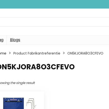
ag
Blogs
ome
Product Fabrikantreferentie
ON5KJORA8O3CFEVO
ON5KJORA8O3CFEVO
owing the single result