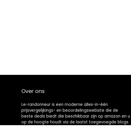
Over ons
Le-randonneur is een moderne alles-in-één
prijsvergelijkings- en beoordelingswebsite die de
beste deals biedt die beschikbaar zijn op amazon en u
op de hoogte houdt via de laatst toegevoegde blogs.
Alle afbeeldingen zijn auteursrechtelijk beschermd