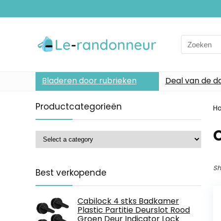
Search
for:
Bladeren door rubrieken
Deal van de d
Productcategorieën
H
Sh
Best verkopende
Cabilock 4 stks Badkamer
Plastic Partitie Deurslot Rood
Groen Deur Indicator Lock