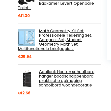
Badkamer Levert Openbare
Toilet…
€
11.30
Math Geometry Kit Set
Professionele Tekening Set,
Compass Set, Student
Geometry Math Set,
Multifunctionele briefpapier…
€
25.94
Cabilock Houten schoolbord
hanger boodschappenbord
praktische opknoping
schoolbord woondecoratie
€
12.56