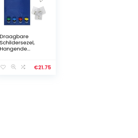
Draagbare
Schildersezel,
Hangende
Schildersezel,
Wandschildersez
el Voor A2-
€
21.75
tekenpapier Dat
Geen Ruimte In
Beslag Neemt…