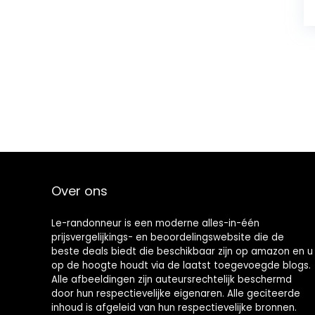
Over ons
Le-randonneur is een moderne alles-in-één
prijsvergelijkings- en beoordelingswebsite die de
beste deals biedt die beschikbaar zijn op amazon en u
op de hoogte houdt via de laatst toegevoegde blogs.
Alle afbeeldingen zijn auteursrechtelijk beschermd
door hun respectievelijke eigenaren. Alle geciteerde
inhoud is afgeleid van hun respectievelijke bronnen.