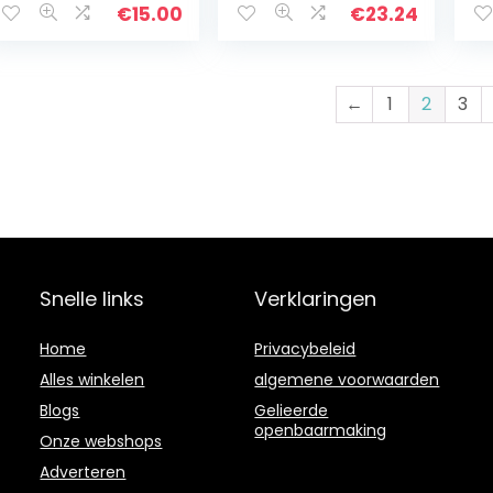
sc
€
15.00
€
23.24
te
de
bi
←
1
2
3
Snelle links
Verklaringen
Home
Privacybeleid
Alles winkelen
algemene voorwaarden
Blogs
Gelieerde
openbaarmaking
Onze webshops
Adverteren