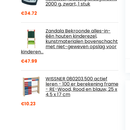
2000 g, zwart, 1 stuk
€
34.72
Zandala Bekroonde alles-in-
één houten kinderezel,
kunstmaterialen bovenschacht
met niet-geweven opslag voor
kinderen…
€
47.99
WISSNER 080203.500 actief
leren - 100 er berekening frame
- RE-Wood, Rood en blauw, 25 x
4.5 x 17 cm
€
10.23