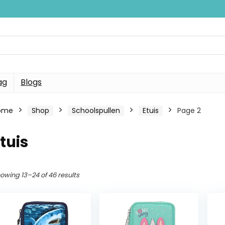
ag
Blogs
ome
Shop
Schoolspullen
Etuis
Page 2
tuis
owing 13–24 of 46 results