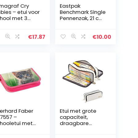
magraf Cry
Eastpak
bies – etui voor
Benchmark Single
hool met 3
Pennenzak, 21 cm,
tssluitingen –
Zwart
eamy, Bruny &
na – compleet
€
17.87
€
10.00
t 44 delen –
ficieel…
erhard Faber
Etui met grote
7557 –
capaciteit,
hooletui met
draagbare
ttenmotief,
pennenzak,
vuld met 42
schrijfwarenhoud