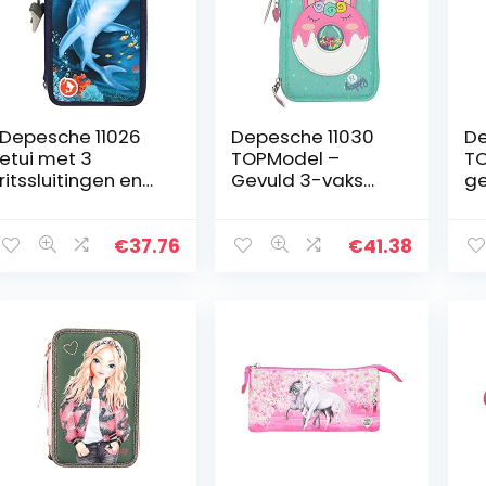
Depesche 11026
Depesche 11030
De
etui met 3
TOPModel –
TO
ritssluitingen en
Gevuld 3-vaks
ge
LED, met pennen
etui in Candy
vo
van Lyra, Dino
Cake design,
LE
World, ca. 20 x 13 x
mintkleurige etui
de
€
37.76
€
41.38
7,5 cm
ca. 7,5 x 13 x 20 cm
ca
groot, met…
gr