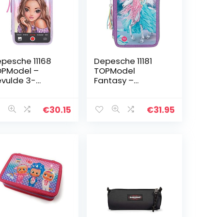
pesche 11168
Depesche 11181
PModel –
TOPModel
vulde 3-
Fantasy –
udige etui met
Gevulde 3-
D, in selfie
voudige etui met
sign, lila etui
LED in Icefriends
€
30.15
€
31.95
. 7,5 x 13 x 20 cm
design, etui ca.
oot, met…
7,5 x 13 x 20 cm
groot…