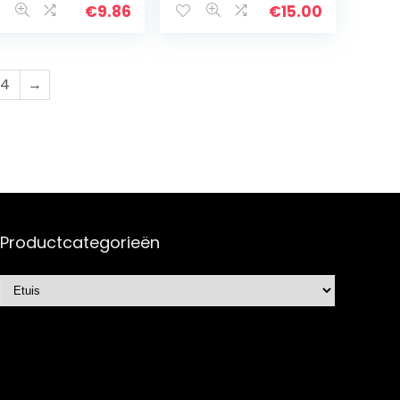
hrijf- en
er,
€
9.86
€
15.00
kenbenodigdhe
cosmeticatasje,
n, met 2
opslagorganisat
nnenkleppen…
or met twee…
4
→
Productcategorieën