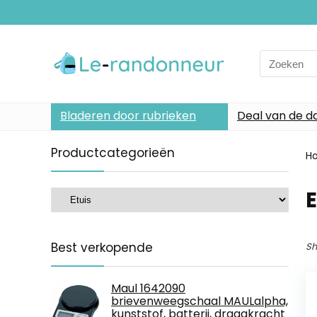
Search
for:
Bladeren door rubrieken
Deal van de d
Productcategorieën
H
E
Best verkopende
Sh
Maul 1642090
brievenweegschaal MAULalpha,
kunststof, batterij, draagkracht