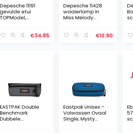
Depesche 11191
Depesche 11428
Di
gevulde etui
waaierlamp in
Ba
TOPModel,
Miss Melody
sc
olijfgroen, ca. 7,5 x
Cherry Blossom
ri
13 x 20 cm groot,
design, ca. 22 x 12
Dr
met 3
x 3 cm groot, met
Ti
€
34.85
€
12.90
ritssluitingen,
3 vakken en
me
gevuld met Lyra…
ritssluiting…
of
EASTPAK Double
Eastpak Unisex –
Eb
Benchmark
Volwassen Ovaal
57
Dubbele
Single, Mysty
sc
benchmark 20.5
Blauw, 5 cm,
ka
cm
Afzonderlijk ovaal
ge