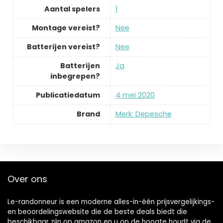
Aantal spelers
‎1
Montage vereist?
‎Nee
Batterijen vereist?
‎Nee
Batterijen
‎Ja
inbegrepen?
Publicatiedatum
‎4 mei 2020
Brand
Merk: Depesche
Over ons
Le-randonneur is een moderne alles-in-één prijsvergelijkings-
en beoordelingswebsite die de beste deals biedt die
beschikbaar zijn op amazon en u op de hoogte houdt via de