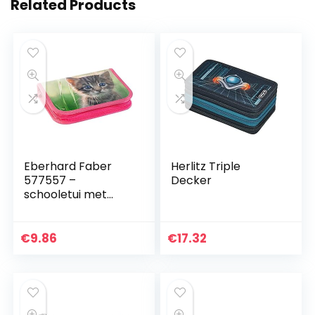
Related Products
Eberhard Faber
Herlitz Triple
577557 –
Decker
schooletui met
kattenmotief,
gevuld met 42
schrijf- en
€
9.86
€
17.32
tekenbenodigdhed
en, met 2
binnenkleppen…