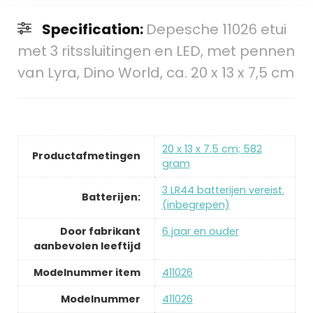
Specification:
Depesche 11026 etui
met 3 ritssluitingen en LED, met pennen
van Lyra, Dino World, ca. 20 x 13 x 7,5 cm
‎20 x 13 x 7.5 cm; 582
Productafmetingen
gram
‎3 LR44 batterijen vereist.
Batterijen:
(inbegrepen)
Door fabrikant
‎6 jaar en ouder
aanbevolen leeftijd
Modelnummer item
‎411026
Modelnummer
‎411026