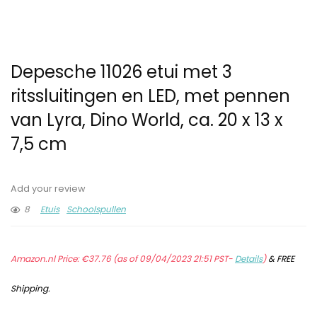
Depesche 11026 etui met 3
ritssluitingen en LED, met pennen
van Lyra, Dino World, ca. 20 x 13 x
7,5 cm
Add your review
8
Etuis
Schoolspullen
Amazon.nl Price:
€
37.76
(as of 09/04/2023 21:51 PST-
Details
)
&
FREE
Shipping
.