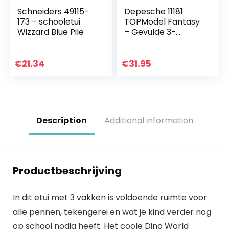
Schneiders 49115-
Depesche 11181
173 – schooletui
TOPModel Fantasy
Wizzard Blue Pile
– Gevulde 3-
voudige etui met
LED in Icefriends
design, etui ca. 7,5 x
€
21.34
€
31.95
13 x 20 cm groot…
Description
Additional information
Productbeschrijving
In dit etui met 3 vakken is voldoende ruimte voor
alle pennen, tekengerei en wat je kind verder nog
op school nodig heeft. Het coole Dino World