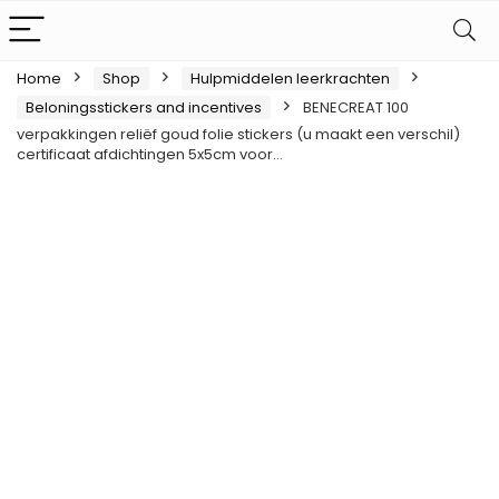
Home
Shop
Hulpmiddelen leerkrachten
Beloningsstickers and incentives
BENECREAT 100
verpakkingen reliëf goud folie stickers (u maakt een verschil)
certificaat afdichtingen 5x5cm voor…