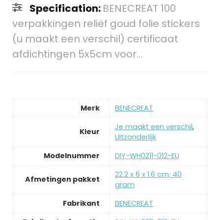
Specification:
BENECREAT 100
verpakkingen reliëf goud folie stickers
(u maakt een verschil) certificaat
afdichtingen 5x5cm voor…
Merk
‎BENECREAT
‎Je maakt een verschil
,
Kleur
Uitzonderlijk
Modelnummer
‎DIY-WH0211-012-EU
‎22.2 x 6 x 1.6 cm; 40
Afmetingen pakket
gram
Fabrikant
‎BENECREAT