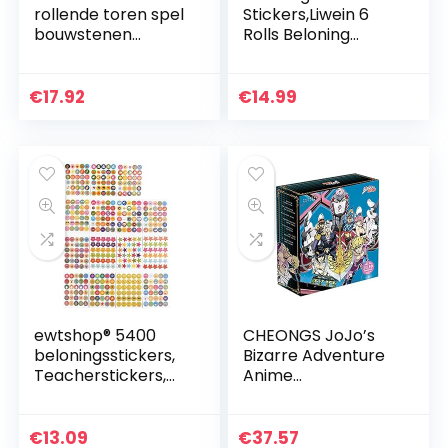
rollende toren spel
Stickers,Liwein 6
bouwstenen
Rolls Beloning
geschikt voor
Stickers voor Kids
kinderen en
School Stickers
volwassenen, grote
voor Leraar
€
17.92
€
14.99
gezinnen, feesten…
Klaslokaal Potty
Training…
ewtshop® 5400
CHEONGS JoJo’s
beloningsstickers,
Bizarre Adventure
Teacherstickers,
Anime
motivatiestickers,
Periphery/Anime
leuke stickers voor
Gift Box Set/met
kinderen,
glazen beker/Mini
€
13.09
€
37.57