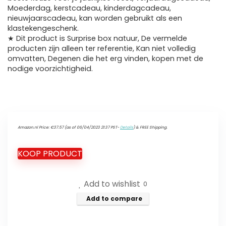
Moederdag, kerstcadeau, kinderdagcadeau,
nieuwjaarscadeau, kan worden gebruikt als een
klastekengeschenk.
★ Dit product is Surprise box natuur, De vermelde
producten zijn alleen ter referentie, Kan niet volledig
omvatten, Degenen die het erg vinden, kopen met de
nodige voorzichtigheid.
Amazon.nl Price:
€
37.57
(as of 06/04/2023 21:37 PST-
Details
)
&
FREE Shipping
.
KOOP PRODUCT
Add to wishlist
0
Add to compare