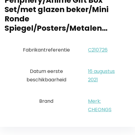
Periphery/Anime Gift Box
Set/met glazen beker/Mini
Ronde
Spiegel/Posters/Metalen…
Fabrikantreferentie
C210726
Datum eerste
16 augustus
beschikbaarheid
2021
Brand
Merk:
CHEONGS