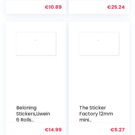
beloningsstick
Materiële
€
10.89
€
25.24
er,16
Object
verschillende
Decoratieve
ontwerpen, 1
Acryl Kubus
inch
met Echte
schoolstickers
Na/Mn/Bi
, leuke
Monsters Gift
stickers…
voor
Collectie…
Beloning
The Sticker
Stickers,Liwein
Factory 12mm
6 Rolls
mini
Beloning
sprankelende
€
14.99
€
5.27
Stickers voor
smiley