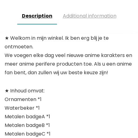
leerkrachten
Grafiek
Onderwijs
Leren
Description
Additional information
Onderwijs
voor
Kleuterschool
★ Welkom in mijn winkel. Ik ben erg blij je te
…
ontmoeten.
We voegen elke dag veel nieuwe anime karakters en
meer anime perifere producten toe. Als u een anime
fan bent, dan zullen wij uw beste keuze zijn!
★ Inhoud omvat:
Ornamenten *1
Waterbeker *1
Metalen badgeA *1
Metalen badgeB *1
Metalen badgeC *1