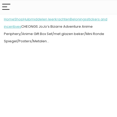
Home
Shop
Hulpmiddelen leerkrachten
Beloningsstickers and
incentives
CHEONGS JoJo’s Bizarre Adventure Anime
Periphery/Anime Gift Box Set/met glazen beker/Mini Ronde
Spiegel/Posters/Metalen…