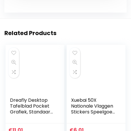
Related Products
Dreafly Desktop
Xuebai 50X
Tafelblad Pocket
Nationale Vlaggen
Grafiek, Standaard
Stickers Speelgoed
Pocket Grafiek
Landen Kaart
Onderwijs Leren
Sticker DIY
Onderwijs voor
Scrapbooking
€
11.01
€
6.01