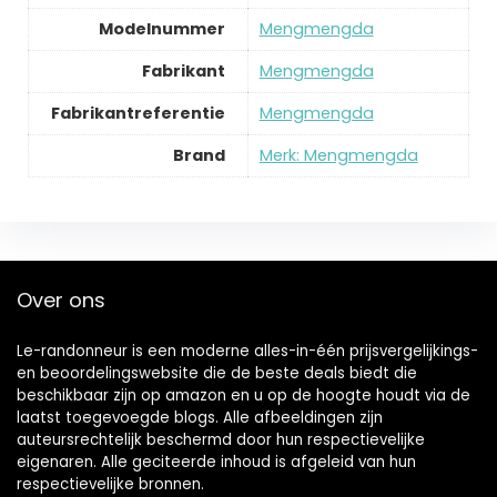
Modelnummer
‎Mengmengda
Fabrikant
‎Mengmengda
Fabrikantreferentie
‎Mengmengda
Brand
Merk: Mengmengda
Over ons
Le-randonneur is een moderne alles-in-één prijsvergelijkings-
en beoordelingswebsite die de beste deals biedt die
beschikbaar zijn op amazon en u op de hoogte houdt via de
laatst toegevoegde blogs. Alle afbeeldingen zijn
auteursrechtelijk beschermd door hun respectievelijke
eigenaren. Alle geciteerde inhoud is afgeleid van hun
respectievelijke bronnen.