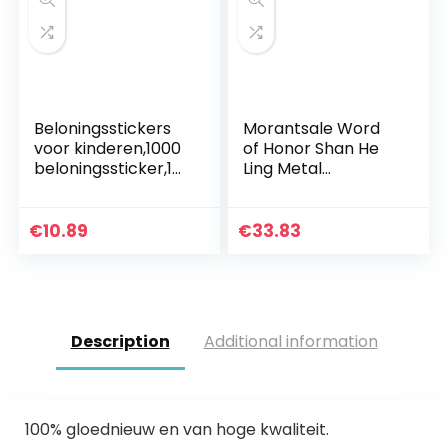
Beloningsstickers
Morantsale Word
voor kinderen,1000
of Honor Shan He
beloningssticker,16
Ling Metal
verschillende
Bookmark Zhou zi
ontwerpen, 1 inch
shu Wen ke xing
schoolstickers,
Script lijnen
€
10.89
€
33.83
leuke stickers…
Bladwijzers Boek
Houder…
Description
Additional information
100% gloednieuw en van hoge kwaliteit.