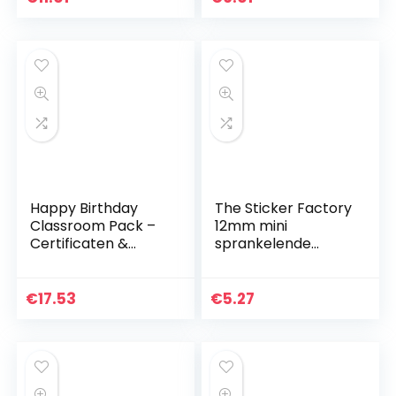
Kleuterschool…
Koffer Nationale
Vlaggen Stickers…
Happy Birthday
The Sticker Factory
Classroom Pack –
12mm mini
Certificaten &
sprankelende
Labels – Ideaal
smiley sterren: 4
voor leerkrachten
vellen, 416
beloningsstickers
€
17.53
€
5.27