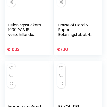
Beloningsstickers,
House of Card &
1000 PCS 16
Paper
verschillende
Beloningstabel, 4
ontwerpen leraar
Grafieken en 225
beloning stickers
Folie Stervormige
voor kinderen,
Stickers per pak
€
10.12
€
7.10
schoolstickers
(TWIN PACK)
voor…
Morantsale Word
BE YOU TIFUL