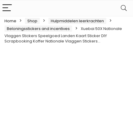
Home
Shop
Hulpmiddelen leerkrachten
Beloningsstickers and incentives
Xuebai 50X Nationale
Vlaggen Stickers Speelgoed Landen Kaart Sticker DIY
Scrapbooking Koffer Nationale Vlaggen Stickers…