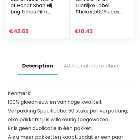
of Honor Shan Hij
Dierlijke Label
Ling Times Film
Sticker,500Pieces
Magazine
Leuke Animal
Schilderen Album
Reward Stickers
Boek Zhang
Motivational
€
42.69
€
10.42
Zhehan,Gong Jun
Sticker voor Kids
Figuur Fotoalbum…
School Reward…
Description
Additional information
Kenmerk:
100% gloednieuw en van hoge kwaliteit
Verpakking Specificatie: 50 stuks per verpakking,
elke pakketstijl is willekeurig toegewezen
Er is geen duplicatie in één pakket.
Als u meer pakketten koopt, zodat er een paar