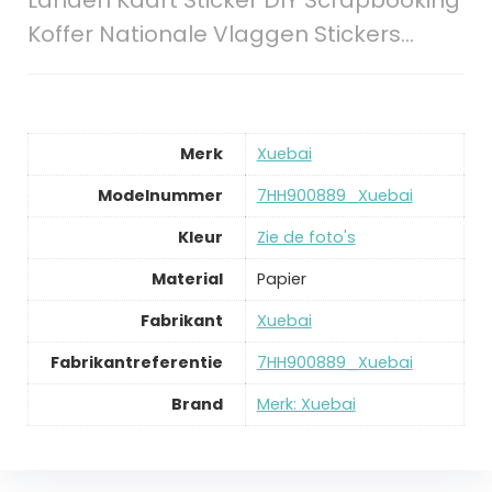
Landen Kaart Sticker DIY Scrapbooking
Koffer Nationale Vlaggen Stickers…
Merk
‎Xuebai
Modelnummer
‎7HH900889_Xuebai
Kleur
‎Zie de foto's
Material
‎Papier
Fabrikant
‎Xuebai
Fabrikantreferentie
‎7HH900889_Xuebai
Brand
Merk: Xuebai