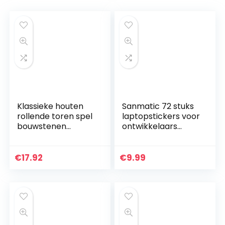
Klassieke houten
Sanmatic 72 stuks
rollende toren spel
laptopstickers voor
bouwstenen
ontwikkelaars
geschikt voor
programmeertaal
kinderen en
stickers IT-logo, C
volwassenen, grote
++, Python, Linux,
€
17.92
€
9.99
gezinnen, feesten…
Swift, voor…