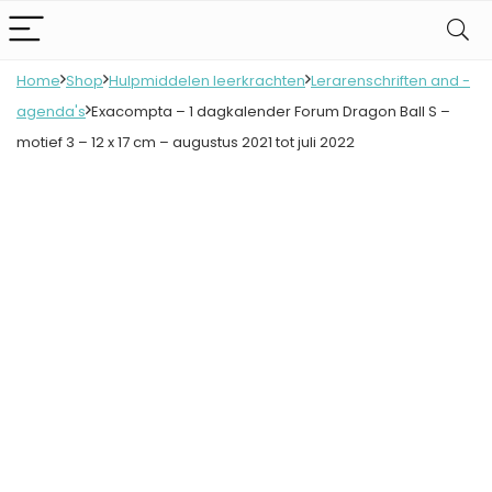
Home
Shop
Hulpmiddelen leerkrachten
Lerarenschriften and -
agenda's
Exacompta – 1 dagkalender Forum Dragon Ball S –
motief 3 – 12 x 17 cm – augustus 2021 tot juli 2022