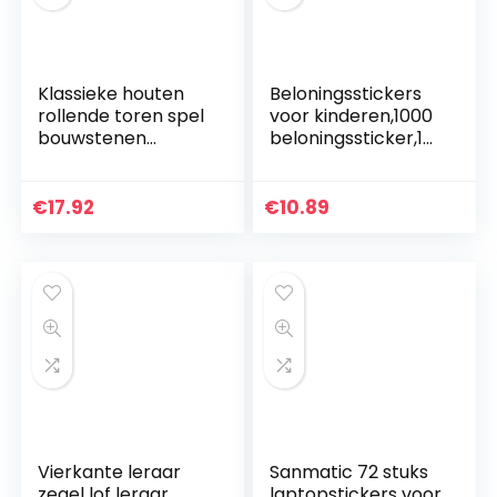
Klassieke houten
Beloningsstickers
rollende toren spel
voor kinderen,1000
bouwstenen
beloningssticker,16
geschikt voor
verschillende
kinderen en
ontwerpen, 1 inch
volwassenen, grote
schoolstickers,
€
17.92
€
10.89
gezinnen, feesten…
leuke stickers…
Vierkante leraar
Sanmatic 72 stuks
zegel lof leraar
laptopstickers voor