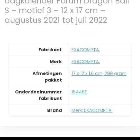
dagkalender Forum Dragon Ball
S – motief 3 – 12 x 17 cm –
augustus 2021 tot juli 2022
Fabrikant
‎EXACOMPTA.
Merk
‎EXACOMPTA.
Afmetingen
‎17 x 12 x 1.6 cm; 299 gram
pakket
Onderdeelnummer
‎18446E
fabrikant
Brand
Merk: EXACOMPTA.