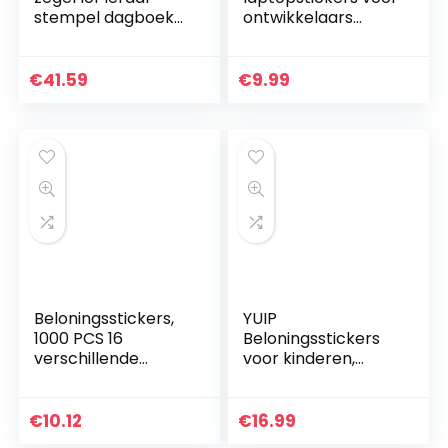
stempel dagboek
ontwikkelaars
stempel cartoon
programmeertaal
beloning DIY leraar
stickers IT-logo, C
schattig
++, Python, Linux,
€
41.59
€
9.99
Swift, voor…
Beloningsstickers,
YUIP
1000 PCS 16
Beloningsstickers
verschillende
voor kinderen,
ontwerpen leraar
beloningsstickers
beloning stickers
voor leraren, 800
voor kinderen,
stuks cartoon-
€
10.12
€
16.99
schoolstickers
anime-stickers, rol