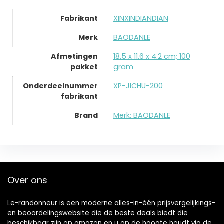
Fabrikant
‎XINXINDIANDIAN
Merk
‎BAODANLE
Afmetingen
‎18.5 x 11.6 x 4.2 cm; 100
pakket
gram
Onderdeelnummer
‎XP-JICHU-200
fabrikant
Brand
Merk: BAODANLE
Over ons
Le-randonneur is een moderne alles-in-één prijsvergelijkings-
en beoordelingswebsite die de beste deals biedt die
beschikbaar zijn op amazon en u op de hoogte houdt via de