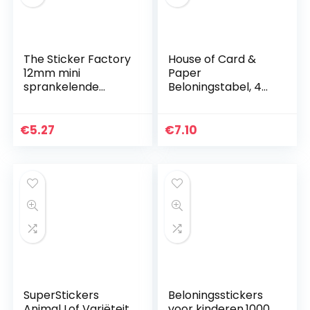
The Sticker Factory
House of Card &
12mm mini
Paper
sprankelende
Beloningstabel, 4
smiley sterren: 4
Grafieken en 225
vellen, 416
Folie Stervormige
beloningsstickers
Stickers per pak
€
5.27
€
7.10
(TWIN PACK)
SuperStickers
Beloningsstickers
Animal Lof Variëteit
voor kinderen,1000