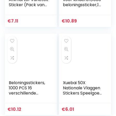
Sticker (Pack van
beloningssticker,16
245 x 19mm
verschillende
Stickers),
ontwerpen, 1 inch
DMSD13839
schoolstickers,
€
7.11
€
10.89
leuke stickers…
Beloningsstickers,
Xuebai 50X
1000 PCS 16
Nationale Vlaggen
verschillende
Stickers Speelgoed
ontwerpen leraar
Landen Kaart
beloning stickers
Sticker DIY
voor kinderen,
Scrapbooking
€
10.12
€
6.01
schoolstickers
Koffer Nationale