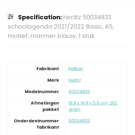
Specification:
herlitz 50034833
schoolagenda 2021/2022 Basic, A5,
motief: marmer blauw, 1 stuk
Fabrikant
‎Pelikan
Merk
‎Herlitz
Modelnummer
‎50034833
Afmetingen
‎19.9 x 14.9 x 0.9 cm; 262
pakket
gram
Onderdeelnummer
‎50034833
fabrikant