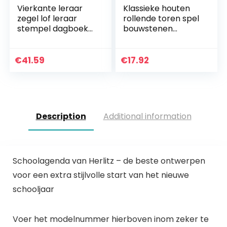
Vierkante leraar
Klassieke houten
zegel lof leraar
rollende toren spel
stempel dagboek
bouwstenen
stempel cartoon
geschikt voor
beloning DIY leraar
kinderen en
schattig
volwassenen, grote
€
41.59
€
17.92
gezinnen, feesten…
Description
Additional information
Schoolagenda van Herlitz – de beste ontwerpen
voor een extra stijlvolle start van het nieuwe
schooljaar
Voer het modelnummer hierboven inom zeker te