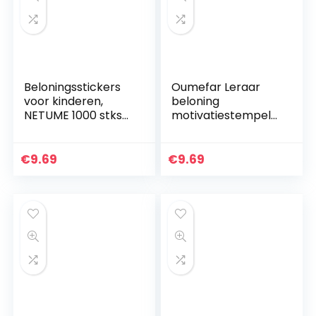
Beloningsstickers
Oumefar Leraar
voor kinderen,
beloning
NETUME 1000 stks
motivatiestempel
Cartoon Reward
leraar postzegels
Stickers voor
leraar stempel inkt
leraren,
lof beloning
€
9.69
€
9.69
kinderen/lof
postzegels
onderwijsstickers…
wenskaart student