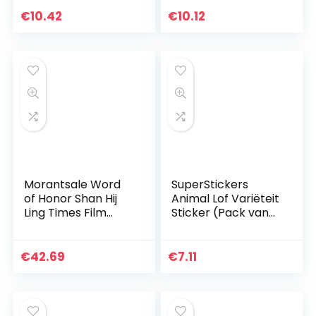
Reward Stickers
beloning stickers
Motivational
voor kinderen,
€
10.42
€
10.12
Sticker voor Kids
schoolstickers
School Reward…
voor…
Morantsale Word
SuperStickers
of Honor Shan Hij
Animal Lof Variëteit
Ling Times Film
Sticker (Pack van
Magazine
245 x 19mm
Schilderen Album
Stickers),
Boek Zhang
DMSD13839
€
42.69
€
7.11
Zhehan,Gong Jun
Figuur Fotoalbum…