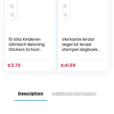
10 stks Kinderen
Vierkante leraar
Glimlach Beloning
zegel lof leraar
Stickers School
stempel dagboek
Leraar Verdienste
stempel cartoon
Lof Klasse Papier
beloning DIY leraar
Lable
schattig
€
3.70
€
41.59
Description
Additional information