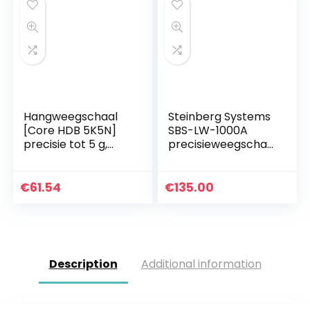
Hangweegschaal
Steinberg Systems
[Core HDB 5K5N]
SBS-LW-1000A
precisie tot 5 g,
precisieweegschaa
weegbereik max. 5
l 10.000 g / 0,1 g
kg
precisieweegschaa
l digitale
€
61.54
€
135.00
weegschaal 18 x 18
cm
Description
Additional information