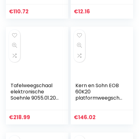
€
110.72
€
12.16
Tafelweegschaal
Kern en Sohn EOB
elektronische
60K20
Soehnle 9055.01.202
platformweegscha
15 kg
al
platformweegscha
al compacte
€
218.99
€
146.02
weegschaal