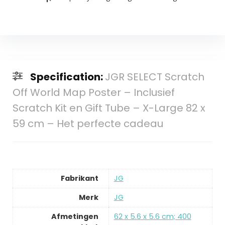
Specification:
JGR SELECT Scratch
Off World Map Poster – Inclusief
Scratch Kit en Gift Tube – X-Large 82 x
59 cm – Het perfecte cadeau
Fabrikant
‎JG
Merk
‎JG
Afmetingen
‎62 x 5.6 x 5.6 cm; 400