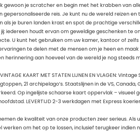
k gewoon je scratcher en begin met het krabben van all
 gepersonaliseerde reis. Je kunt nu de wereld reizen en
n als je buren landen krast en spot de prachtige verschille
f jij: iedereen houdt ervan om geweldige geschenken te 
cte. U kunt het gebruiken om uw kamer, kantoor of zelfs 
iservaringen te delen met de mensen om je heen en maak
 een herinnering aan hoeveel van de wereld je nog steeds 
INTAGE KAART MET STATEN LIJNEN EN VLAGEN: Vintage S
gtoppen, 21 archipelago’s. Staatslijnen in de VS, Canada, 
arkeerd. Op ingelijste schaarse kaart oppervlak – visueel 
oofdstad. LEVERTIJD 2-3 werkdagen met Express koerier!!
en de kwaliteit van onze producten zeer serieus. Als 
werken om het op te lossen, inclusief terugkeer indien no