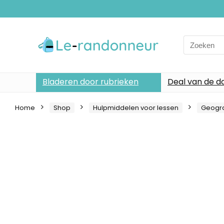
Search
for:
Bladeren door rubrieken
Deal van de d
Home
Shop
Hulpmiddelen voor lessen
Geogra