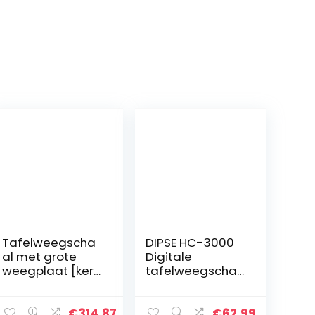
Tafelweegscha
DIPSE HC-3000
al met grote
Digitale
weegplaat [kern
tafelweegscha
FKB 30K1A]
al met 3 kg en
precisie tot 1 g,
0,1 g verdeling,
weegbereik
laboratoriumwe
€
314.87
€
62.99