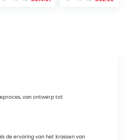
max. 30 kg.
egschaal,
precisieweegsc
haal…
ieproces, van ontwerp tot
ls de ervaring van het krassen van