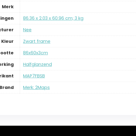
Merk
ingen
‎86.36 x 2.03 x 60.96 cm; 3 kg
cturer
‎Nee
Kleur
‎Zwart frame
ootte
‎86x60x3cm
erking
‎Halfglanzend
ikant
‎MAP7FBSB
Brand
Merk: 2Maps