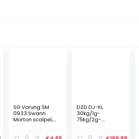
SG Vorung SM
DZD DJ-KL
0933 Swann
30kg/1g-
Morton scalpel,
75kg/2g-
met
150kg/5g-
schaalverdeling,
300kg/10g
nr. 3 greep
platformweegs
2
€
4.66
€
169.99