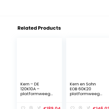
Related Products
Kern – DE
Kern en Sohn
120K10A –
EOB 60K20
platformweegs
platformweegs
chaal 10 g : 120
chaal
kg – DE 120K10A
€
189.04
€
146.0