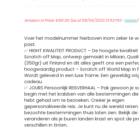
Amazon.nl Price:
€
89.00
(as of 08/04/2023 21:53 PST-
Details
)
Voer het modelnummer hierboven inom zeker te we
past.
✅ HIGHT KWALITEIT PRODUCT – De hoogste kwaliteit i
Scratch off Map, ontwerp gemaakt in Milaan, Quali
(350gr) uit Finland en dit alles geeft ons een perfe
hoogwaardig product – Scratch off World Map in 
Wordt geleverd in een luxe frame. Een geweldig ori
cadeau.
✅ JOURS Persoonlijk REISVERHAAL – Pak gewoon je s
begin met het krabben van alle bestemmingen die 
hebt gehad om te bezoeken. Creëer je eigen
gepersonaliseerde reis. Je kunt nu de wereld reizen 
bezochte bestemmingen thuis laten zien. Bekijk de 
veranderen als je buren landen krast en spot de p
verschillen in tinten.