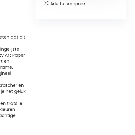
Add to compare
ten dat dit
ngelijste
ty Art Paper
ct en
Frame.
gineel
cratcher en
je het geluk
en trots je
kleuren
rachtige