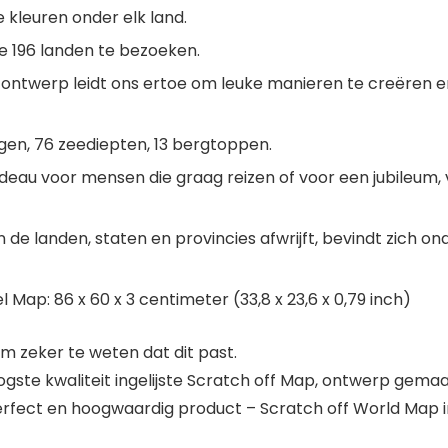
e kleuren onder elk land.
de 196 landen te bezoeken.
tontwerp leidt ons ertoe om leuke manieren te creëren e
ggen, 76 zeediepten, 13 bergtoppen.
deau voor mensen die graag reizen of voor een jubileum, 
de landen, staten en provincies afwrijft, bevindt zich on
Map: 86 x 60 x 3 centimeter (33,8 x 23,6 x 0,79 inch)
 zeker te weten dat dit past.
e kwaliteit ingelijste Scratch off Map, ontwerp gemaakt
 perfect en hoogwaardig product – Scratch off World Map 