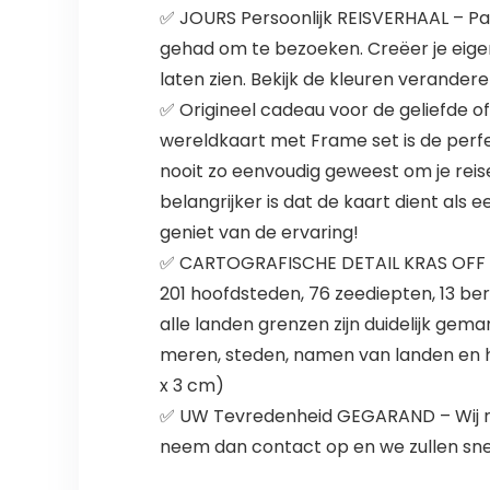
✅ JOURS Persoonlijk REISVERHAAL – Pa
gehad om te bezoeken. Creëer je eigen
laten zien. Bekijk de kleuren verandere
✅ Origineel cadeau voor de geliefde o
wereldkaart met Frame set is de perfe
nooit zo eenvoudig geweest om je re
belangrijker is dat de kaart dient als
geniet van de ervaring!
✅ CARTOGRAFISCHE DETAIL KRAS OFF V
201 hoofdsteden, 76 zeediepten, 13 ber
alle landen grenzen zijn duidelijk gem
meren, steden, namen van landen en h
x 3 cm)
✅ UW Tevredenheid GEGARAND – Wij nem
neem dan contact op en we zullen snel 