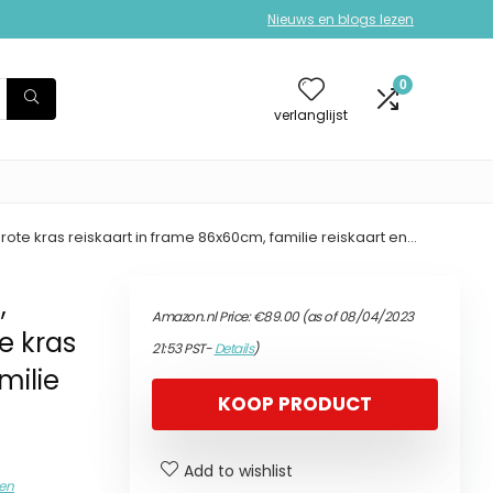
Nieuws en blogs lezen
0
verlanglijst
grote kras reiskaart in frame 86x60cm, familie reiskaart en…
,
Amazon.nl Price:
€
89.00
(as of 08/04/2023
e kras
21:53 PST-
Details
)
milie
KOOP PRODUCT
Add to wishlist
sen