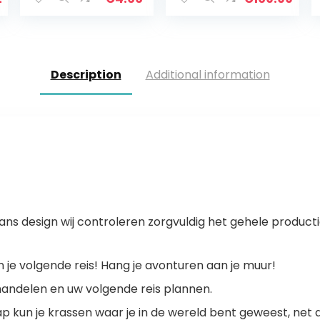
chaal met
bluetooth, net-
en
batterijvoeding,
geproduceerd…
Description
Additional information
ans design wij controleren zorgvuldig het gehele product
 je volgende reis! Hang je avonturen aan je muur!
handelen en uw volgende reis plannen.
 kun je krassen waar je in de wereld bent geweest, net a