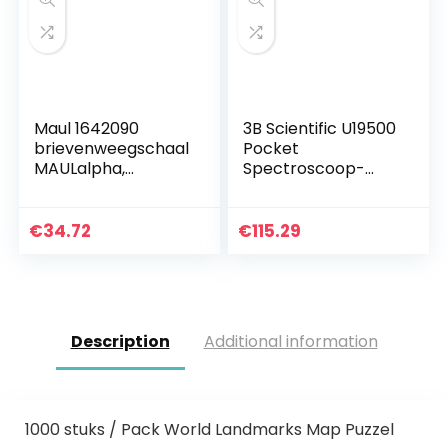
Maul 1642090
3B Scientific U19500
brievenweegschaal
Pocket
MAULalpha,
Spectroscoop-
kunststof, batterij,
eenvoudig en snel
draagkracht 2000
onderzoek van
g, zwart, 1 stuk
zichtbaar
€
34.72
€
115.29
spectrum van licht
Description
Additional information
1000 stuks / Pack World Landmarks Map Puzzel