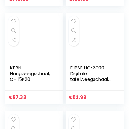
net- en
batterijvoeding,
geproduceerd…
KERN
DIPSE HC-3000
Hangweegschaal,
Digitale
CH 15K20
tafelweegschaal
met 3 kg en 0,1 g
verdeling,
laboratoriumweegs
€
67.33
€
62.99
chaal,
precisieweegschaa
l…