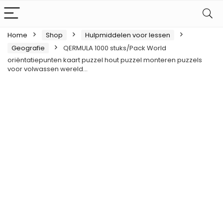
Home
Shop
Hulpmiddelen voor lessen
Geografie
QERMULA 1000 stuks/Pack World
oriëntatiepunten kaart puzzel hout puzzel monteren puzzels
voor volwassen wereld…