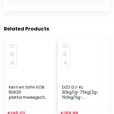
Related Products
Kern en Sohn EOB
DZD DJ-KL
60K20
30kg/1g-75kg/2g-
platformweegscha
150kg/5g-
al
300kg/10g
platformweegscha
al met bluetooth,
€
146.02
€
169.99