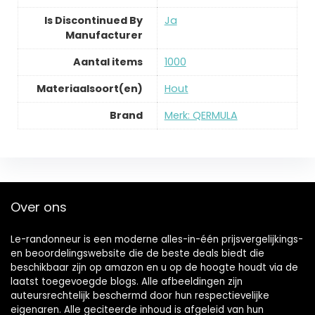
Is Discontinued By
‎Ja
Manufacturer
Aantal items
‎1000
Materiaalsoort(en)
‎Hout
Brand
Merk: QERMULA
Over ons
Le-randonneur is een moderne alles-in-één prijsvergelijkings-
en beoordelingswebsite die de beste deals biedt die
beschikbaar zijn op amazon en u op de hoogte houdt via de
laatst toegevoegde blogs. Alle afbeeldingen zijn
auteursrechtelijk beschermd door hun respectievelijke
eigenaren. Alle geciteerde inhoud is afgeleid van hun