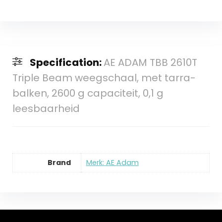
Specification:
AE ADAM TBB 2610T
Triple Beam weegschaal, met tarra-
balken, 2600 g capaciteit, 0,1 g
leesbaarheid
Brand
Merk: AE Adam