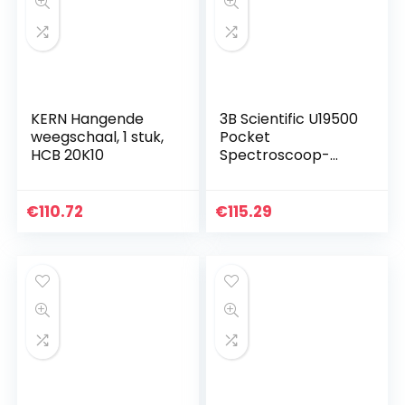
KERN Hangende
3B Scientific U19500
weegschaal, 1 stuk,
Pocket
HCB 20K10
Spectroscoop-
eenvoudig en snel
onderzoek van
zichtbaar
€
110.72
€
115.29
spectrum van licht