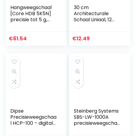
Hangweegschaal
30 cm
[Core HDB 5K5N]
Architecturale
precisie tot 5 g,
Schaal Liniaal, 12
weegbereik max. 5
inch Aluminium
kg
Driehoekige Schaal
voor Opstellen
€
61.54
€
12.49
Heerser Architect
Liniaal…
Dipse
Steinberg Systems
Precisieweegschaa
SBS-LW-1000A
l HCP-100 – digitale
precisieweegschaa
weegschaal die in
l 10.000 g / 0,1 g
stappen van 0,01 g
precisieweegschaa