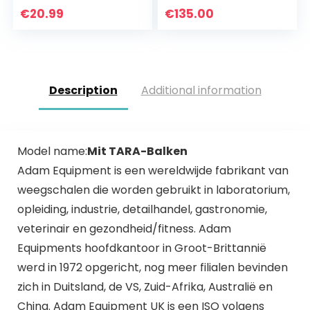
nauwkeurig 100 g
l digitale
€
20.99
€
135.00
weegt incl…
weegschaal 18 x 18
cm
Description
Additional information
Model name:
Mit TARA-Balken
Adam Equipment is een wereldwijde fabrikant van
weegschalen die worden gebruikt in laboratorium,
opleiding, industrie, detailhandel, gastronomie,
veterinair en gezondheid/fitness. Adam
Equipments hoofdkantoor in Groot-Brittannië
werd in 1972 opgericht, nog meer filialen bevinden
zich in Duitsland, de VS, Zuid-Afrika, Australië en
China. Adam Equipment UK is een ISO volgens