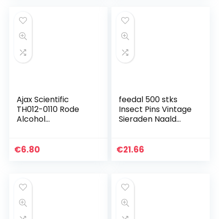
Ajax Scientific
feedal 500 stks
TH012-0110 Rode
Insect Pins Vintage
Alcohol
Sieraden Naald
Thermometer
Roestvrij Staal Lab
Totale
Bugs Specimen
Onderdompeling,
voor School Lab
€
6.80
€
21.66
-20 tot 110 graden
Entomologie
C
Vlinder…
Temperatuurberei
k