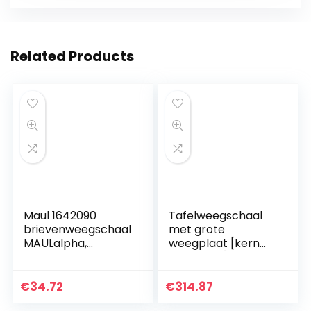
Related Products
Maul 1642090
Tafelweegschaal
brievenweegschaal
met grote
MAULalpha,
weegplaat [kern
kunststof, batterij,
FKB 30K1A] precisie
draagkracht 2000
tot 1 g, weegbereik
g, zwart, 1 stuk
max. 30 kg.
€
34.72
€
314.87