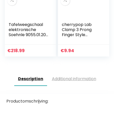
Tafelweegschaal
cherrypop Lab
elektronische
Clamp 3 Prong
Soehnle 9055.01.202
Finger Style
15 kg
Rubber-Coated
platformweegscha
Hoofd een Zwarte
al compacte
Laboratorium
€
218.99
€
9.94
weegschaal
Stand Clip
Description
Additional information
Productomschrijving: