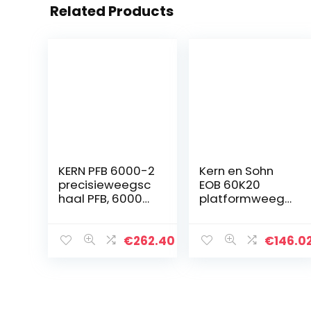
Related Products
KERN PFB 6000-2
Kern en Sohn
precisieweegsc
EOB 60K20
haal PFB, 6000g
platformweegs
weegbereik,
chaal
0.05g
leesbaarheid
€
262.40
€
146.0