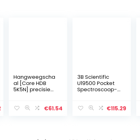
Hangweegscha
3B Scientific
al [Core HDB
U19500 Pocket
5K5N] precisie
Spectroscoop-
tot 5 g,
eenvoudig en
weegbereik
snel onderzoek
max. 5 kg
van zichtbaar
2
€
61.54
€
115.29
spectrum van
licht