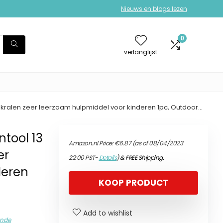
Nieuws en blogs lezen
0
verlanglijst
 kralen zeer leerzaam hulpmiddel voor kinderen 1pc, Outdoor…
tool 13
Amazon.nl Price:
€
6.87
(as of 08/04/2023
er
22:00 PST-
Details
)
&
FREE Shipping
.
deren
KOOP PRODUCT
Add to wishlist
unde