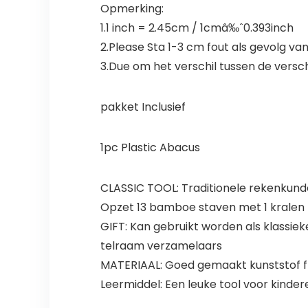
Opmerking:
1.1 inch = 2.45cm / 1cmâ‰ˆ0.393inch
2.Please Sta 1-3 cm fout als gevolg van
3.Due om het verschil tussen de versch
pakket Inclusief
1pc Plastic Abacus
CLASSIC TOOL: Traditionele rekenkunde
Opzet 13 bamboe staven met 1 kralen 
GIFT: Kan gebruikt worden als klassie
telraam verzamelaars
MATERIAAL: Goed gemaakt kunststof f
Leermiddel: Een leuke tool voor kinder