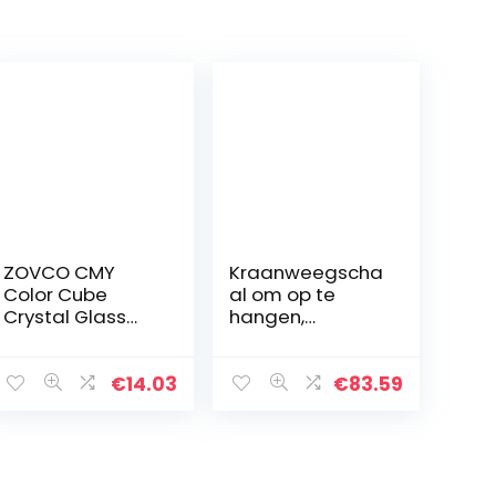
ZOVCO CMY
Kraanweegscha
Color Cube
al om op te
Crystal Glass
hangen,
Cube Prism,
elektronisch,
Multi-Color
digitaal, 500 kg,
Optisch Glas
weegschaal
€
14.03
€
83.59
Prism, RGB
met haak
Dispersie
Prisma, Multi-
Color Desktop…