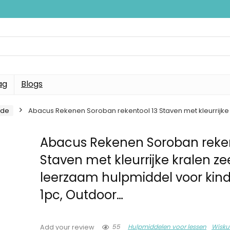
ag
Blogs
nde
Abacus Rekenen Soroban rekentool 13 Staven met kleurrijke
Abacus Rekenen Soroban reken
Staven met kleurrijke kralen ze
leerzaam hulpmiddel voor kin
1pc, Outdoor…
55
Hulpmiddelen voor lessen
Wisk
Add your review