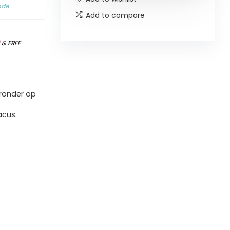
nde
Add to compare
)
&
FREE
eronder op
acus.