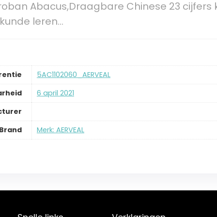
roban Abacus,Draagbare Chinese 23 cijfers
skunde leren…
rentie
5AC1102060_AERVEAL
arheid
6 april 2021
cturer
Brand
Merk: AERVEAL