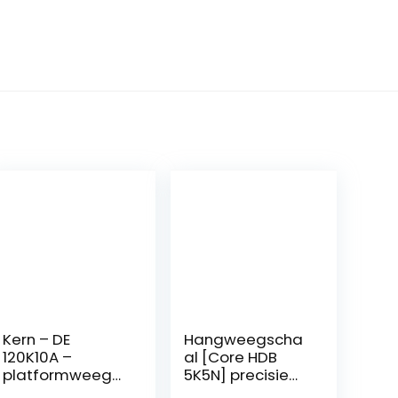
Kern – DE
Hangweegscha
120K10A –
al [Core HDB
platformweegs
5K5N] precisie
chaal 10 g : 120
tot 5 g,