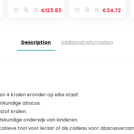
telfunctie 50
batterij,
Plus incl.
draagkracht
€
123.83
€
34.72
voeding, 50 kg/5
2000 g, zwart, 1
g
stuk
Description
Additional information
n 4 kralen eronder op elke staaf.
kenkundige abacus.
tof kralen.
iskundige onderwijs van kinderen.
catieve tool voor leraar of als cadeau voor abacusverza