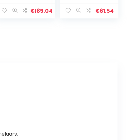
kg – DE 120K10A
weegbereik
max. 5 kg
€
189.04
€
61.54
melaars.