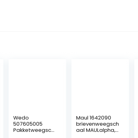
Wedo
Maul 1642090
507605005
brievenweegsch
Pakketweegsch
aal MAULalpha,
aal met
kunststof,