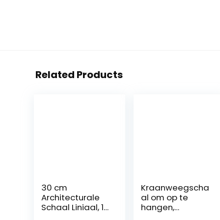
Related Products
30 cm
Kraanweegscha
Architecturale
al om op te
Schaal Liniaal, 12
hangen,
inch Aluminium
elektronisch,