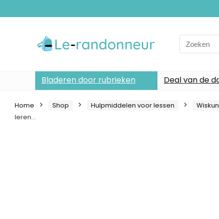
Search
for:
Bladeren door rubrieken
Deal van de d
Home
Shop
Hulpmiddelen voor lessen
Wisku
leren…