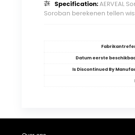
Specification:
AERVEAL So
Soroban berekenen tellen wi
Fabrikantrefe
Datum eerste beschikba
Is Discontinued By Manufa