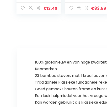
Driehoekige
digitaal, 500 kg,
Schaal voor
weegschaal
€
12.49
€
83.59
Opstellen
met haak
Heerser
Architect
Liniaal…
100% gloednieuw en van hoge kwaliteit
Kenmerken:
23 bamboe staven, met 1 kraal boven e
Traditionele klassieke functionele re
Goed gemaakt houten frame en kunsts
Een leuk hulpmiddel voor het vroege w
Kan worden gebruikt als klassieke edu