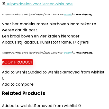
31
Hulpmiddelen voor lessen
Wiskunde
Amazon.nl Price:
€
7.66
(as of 08/04/2023 22:00 PST-
Details
)
&
FREE Shipping
.
Voer het modelnummer hierboven inom zeker te
weten dat dit past.
Een kraal boven en vier kralen hieronder
Abacus stijl abacus, kunststof frame, 17 cijfers
Amazon.nl Price:
€
7.66
(as of 08/04/2023 22:00 PST-
Details
)
&
FREE Shipping
.
KOOP PRODUCT
Add to wishlist
Added to wishlist
Removed from wishlist
0
Add to compare
Related Products
Added to wishlist
Removed from wishlist
0