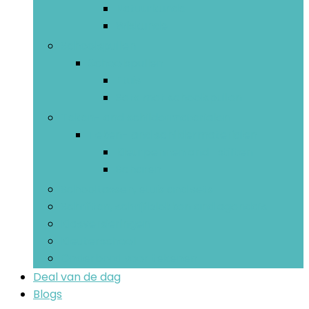
Natuurkunde
Wiskunde
Schoolspullen
Schoolspullen
Etuis
Sets met schoolspullen
Teken- and schildermaterialen
Teken- and schildermaterialen
Kleurpennen and -stiften
Scharen
Schooltassen, etuis and sets
Schriften, schrijfblokken and agenda’s
Klasversieringen
Kleuterschool
Onderbord voor tekenen
Deal van de dag
Blogs