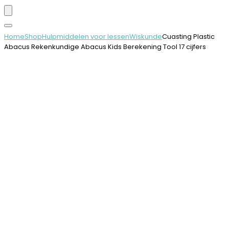
Home
Shop
Hulpmiddelen voor lessen
Wiskunde
Cuasting Plastic
Abacus Rekenkundige Abacus Kids Berekening Tool 17 cijfers