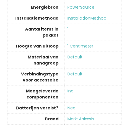
Energiebron
‎PowerSource
Installatiemethode
‎InstallationMethod
Aantal items in
‎1
pakket
Hoogte van uitloop
‎1 Centimeter
Materiaal van
‎Default
handgreep
Verbindingstype
‎Default
voor accessoire
Meegeleverde
‎Inc.
componenten
Batterijen vereist?
‎Nee
Brand
Merk: Asixxsix