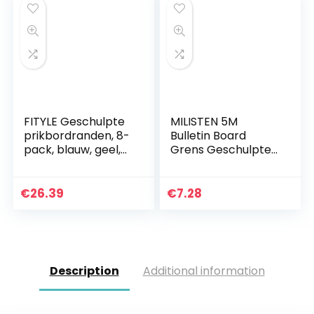
BBQ…
FITYLE Geschulpte
MILISTEN 5M
prikbordranden, 8-
Bulletin Board
pack, blauw, geel,
Grens Geschulpte
groen, rood, zwart,
Gerold Grens
wit, paars, oranje
Golvend Lijn Grens
opgerolde randen…
Trim Krijtbord
€
26.39
€
7.28
Sticker Voor
Bulletin Boards…
Description
Additional information