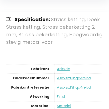
Specification:
Strass ketting, Doek
Strass ketting, Strass bekerketting 2
mm, Strass bekerketting, Hoogwaardig
stevig metaal voor…
Fabrikant
‎Asixxsix
Onderdeelnummer
‎Asixxsixf3hqc4rebd
Fabrikantreferentie
‎Asixxsixf3hqc4rebd
Afwerking
‎Finish
Materiaal
‎Material