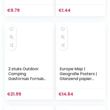
Trim, Board
Classroom Bulletin
€
9.79
€
1.44
Lente Trim Border
Decor…
2 stuks Outdoor
Europe Map |
Camping
Geografie Posters |
Gasfornuis Fornuis
Glanzend papier
Windscherm Anti-
van 850 mm x 594
thermisch
mm (A1) |
Aluminium
Geografie
€
21.99
€
14.64
Windscherm
Klassikale Posters…
Duurzaam
Draagbaar voor