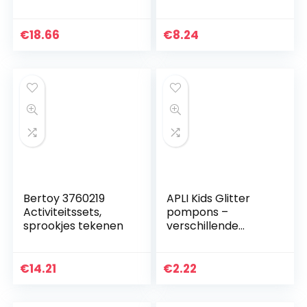
onderwijs
cijferalfabet
colorsanimal
€
18.66
€
8.24
poster voor
kleuterscholen…
Bertoy 3760219
APLI Kids Glitter
Activiteitssets,
pompons –
sprookjes tekenen
verschillende
kleuren (78 stuks)
€
14.21
€
2.22