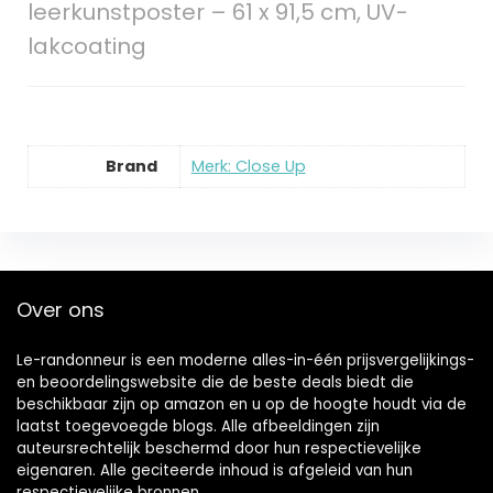
leerkunstposter – 61 x 91,5 cm, UV-
lakcoating
Brand
Merk: Close Up
Over ons
Le-randonneur is een moderne alles-in-één prijsvergelijkings-
en beoordelingswebsite die de beste deals biedt die
beschikbaar zijn op amazon en u op de hoogte houdt via de
laatst toegevoegde blogs. Alle afbeeldingen zijn
auteursrechtelijk beschermd door hun respectievelijke
eigenaren. Alle geciteerde inhoud is afgeleid van hun
respectievelijke bronnen.