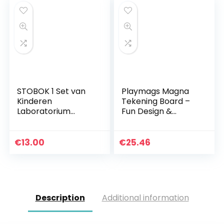
STOBOK 1 Set van
Playmags Magna
Kinderen
Tekening Board –
Laboratorium
Fun Design &
Wetenschap
Tekenen Travel
Speelgoed
Tablet W / 748
Wetenschap Lab
Ingebouwde
€
13.00
€
25.46
Experimenten
magnetische
Kinderen DIY
ballen,
Supplies Kids DIY…
bijpassende…
Description
Additional information