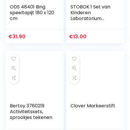
ODS 48401 Bing
STOBOK 1 Set van
speeltapijt 180 x 120
Kinderen
cm
Laboratorium
Wetenschap
Speelgoed
Wetenschap Lab
€
31.90
€
13.00
Experimenten
Kinderen DIY
Supplies Kids DIY…
Bertoy 3760219
Clover Markeerstift
Activiteitssets,
sprookjes tekenen