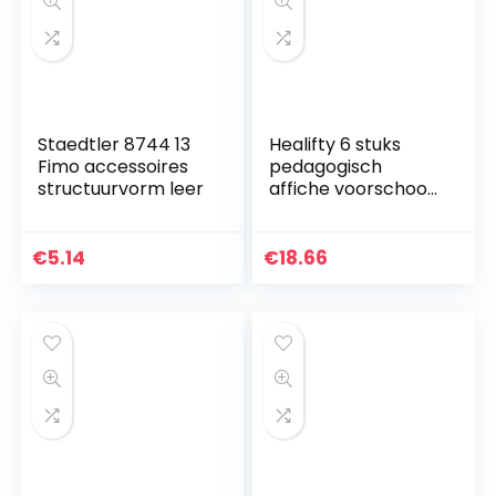
Staedtler 8744 13
Healifty 6 stuks
Fimo accessoires
pedagogisch
structuurvorm leer
affiche voorschools
onderwijs
cijferalfabet
colorsanimal
€
5.14
€
18.66
poster voor
kleuterscholen…