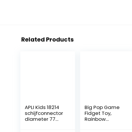
Related Products
APLI Kids 18214
Big Pop Game
schijfconnector
Fidget Toy,
diameter 77
Rainbow
mm kleuren
Schaakbord
Push Bubble