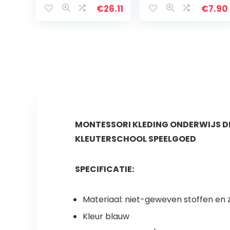
Popper Fidget
€
26.11
€
7.90
Sensorische
Speelgoed voor
Ouder-Kind Tijd,
Angst…
MONTESSORI KLEDING ONDERWIJS D
KLEUTERSCHOOL SPEELGOED
SPECIFICATIE:
Materiaal: niet-geweven stoffen en 
Kleur blauw