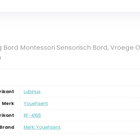
g Bord Montessori Sensorisch Bord, Vroege On
n
rikant
‎Lubinus
Merk
‎Youehsent
ikant
‎RF-4166
Brand
Merk: Youehsent