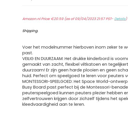
Amazon.nl Price:
€
20.59
(as of 09/04/2023 21:57 PST-
Details
)
Shipping
.
Voer het modelnummer hierboven inom zeker te we
past.
VEILIG EN DUURZAAM: Het drukke kinderbord is voorn
gemaakt van zacht, flexibel viltkatoen en tegelijkert
duurzaam! Er zijn geen harde plooien en geen sch
huid. Perfect om speelgoed te leren voor peuters v
MONTESSORI-SPEELGOED: Het Space World-ontwerp
Busy Board past perfect bij de Montessori-benader
peuterspeelgoed kunnen peuters plezier hebben e
zelfvertrouwen krijgen door zichzelf tijdens het spe
kleedvaardigheid aan te leren.