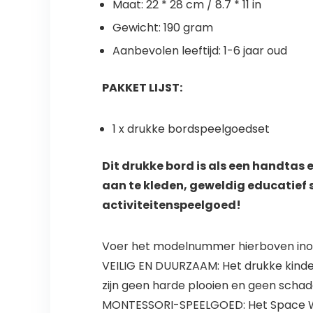
Maat: 22 * 28 cm / 8.7 * 11 in
Gewicht: 190 gram
Aanbevolen leeftijd: 1-6 jaar oud
PAKKET LIJST:
1 x drukke bordspeelgoedset
Dit drukke bord is als een handtas e
aan te kleden, geweldig educatief 
activiteitenspeelgoed!
Voer het modelnummer hierboven inom
VEILIG EN DUURZAAM: Het drukke kinderb
zijn geen harde plooien en geen schad
MONTESSORI-SPEELGOED: Het Space Wor