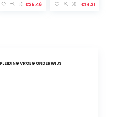
Tablet W / 748
€
25.46
€
14.21
Ingebouwde
magnetische
ballen,
bijpassende…
OPLEIDING VROEG ONDERWIJS