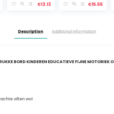
ng speelgoed
€
13.13
€
15.55
voor peuters
kleuterschool
vaardigheden…
Description
Additional information
RUKKE BORD KINDEREN EDUCATIEVE FIJNE MOTORIEK 
zachte vilten wol