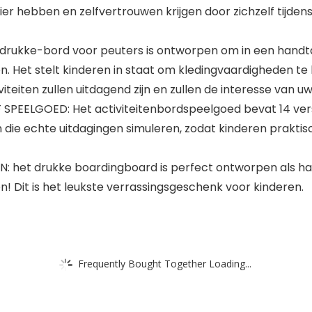
r hebben en zelfvertrouwen krijgen door zichzelf tijden
rukke-bord voor peuters is ontworpen om in een handt
. Het stelt kinderen in staat om kledingvaardigheden te 
iteiten zullen uitdagend zijn en zullen de interesse van u
PEELGOED: Het activiteitenbordspeelgoed bevat 14 ver
 die echte uitdagingen simuleren, zodat kinderen praktisc
et drukke boardingboard is perfect ontworpen als handta
en! Dit is het leukste verrassingsgeschenk voor kinderen.
Frequently Bought Together Loading...