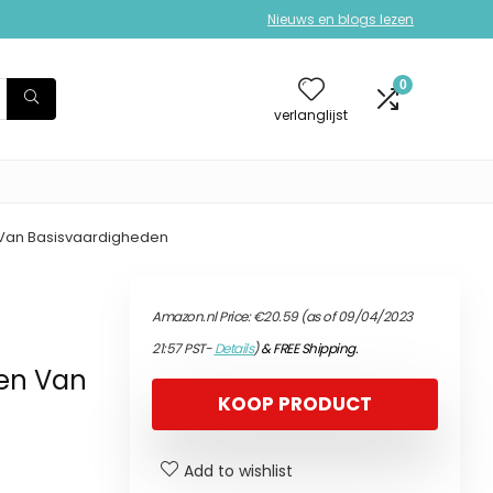
Nieuws en blogs lezen
0
verlanglijst
n Van Basisvaardigheden
Amazon.nl Price:
€
20.59
(as of 09/04/2023
21:57 PST-
Details
)
&
FREE Shipping
.
ren Van
KOOP PRODUCT
Add to wishlist