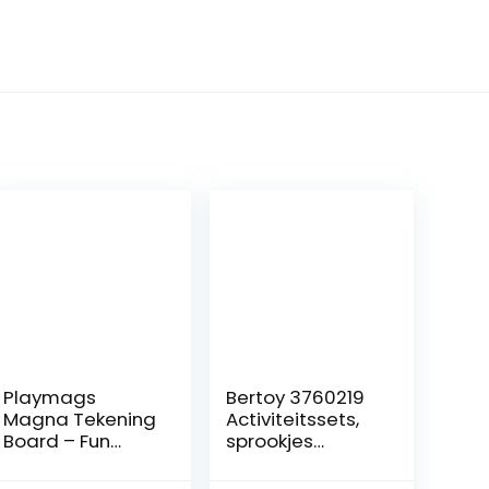
Playmags
Bertoy 3760219
Magna Tekening
Activiteitssets,
Board – Fun
sprookjes
Design &
tekenen
Tekenen Travel