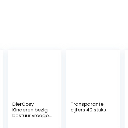
DierCosy
Transparante
Kinderen bezig
cijfers 40 stuks
bestuur vroege
educatie en
zintuigontwikkeli