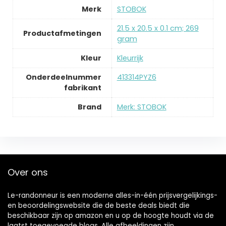
Merk
‎STOBOK
‎21.5 x 20.5 x 0.1 cm; 269
Productafmetingen
gram
Kleur
‎Kleurrijk
Onderdeelnummer
‎413314PYZ6
fabrikant
Brand
Merk: STOBOK
Over ons
Le-randonneur is een moderne alles-in-één prijsvergelijkings-
en beoordelingswebsite die de beste deals biedt die
beschikbaar zijn op amazon en u op de hoogte houdt via de
laatst toegevoegde blogs. Alle afbeeldingen zijn