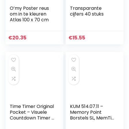
O’my Poster reus
Transparante
om in te kleuren
cijfers 40 stuks
Atlas 100 x 70 cm
€
20.35
€
15.55
Time Timer Original
KUM 514.07.11 –
Pocket – Visuele
Memory Point
Countdown Timer –
Borstels SL, MemTip
Tijdklok –
Pin SL# 10, schuine