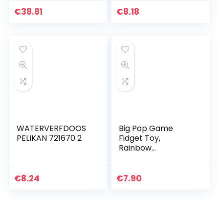
Tijdmanagement
vorm, 1 stuk
Tool – School, Thuis,
€
38.81
€
8.18
Kantoor…
WATERVERFDOOS
Big Pop Game
PELIKAN 721670 2
Fidget Toy,
Rainbow
Schaakbord Push
Bubble Popper
Fidget Sensorische
€
8.24
€
7.90
Speelgoed voor
Ouder-Kind Tijd,
Angst…