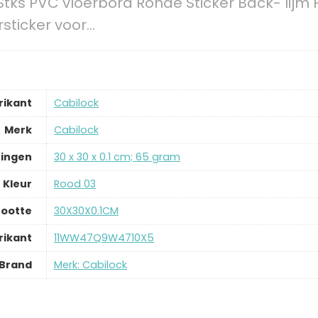
Stks PVC vloerbord Ronde Sticker Back- li
sticker voor…
rikant
‎Cabilock
Merk
‎Cabilock
ingen
‎30 x 30 x 0.1 cm; 65 gram
Kleur
‎Rood 03
ootte
‎30X30X0.1CM
ikant
‎11WW47Q9W4710X5
Brand
Merk: Cabilock