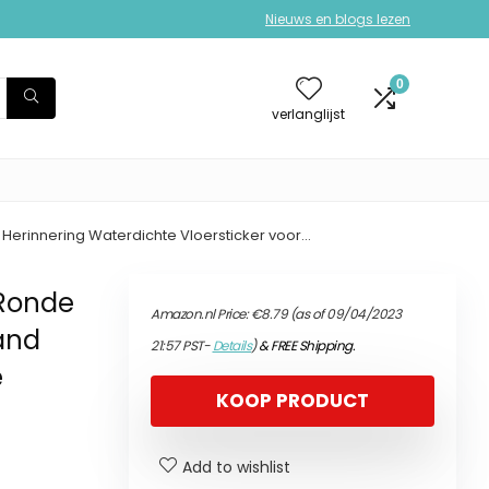
Nieuws en blogs lezen
0
verlanglijst
Herinnering Waterdichte Vloersticker voor…
 Ronde
Amazon.nl Price:
€
8.79
(as of 09/04/2023
tand
21:57 PST-
Details
)
&
FREE Shipping
.
e
KOOP PRODUCT
Add to wishlist