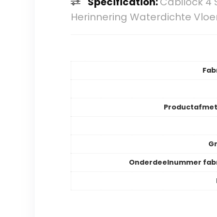
Specification:
Cabilock 4 
Herinnering Waterdichte Vloer
Fab
Productafmet
Gr
Onderdeelnummer fabr