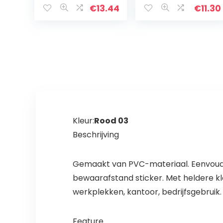
kussenhoezen,Bu
Boards
€
13.44
€
11.30
iten
(willekeurige
Sierkussensloop,
kleur)
Waterdichte…
Kleur:
Rood 03
Beschrijving
Gemaakt van PVC-materiaal. Eenvoudi
bewaarafstand sticker. Met heldere k
werkplekken, kantoor, bedrijfsgebruik.
Feature