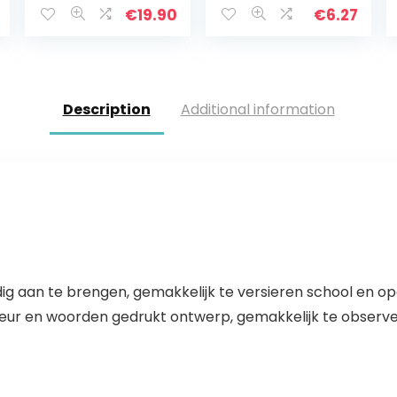
apparaat
Schilderen
€
19.90
€
6.27
houdingscorrect
Papier DIY
or
Graffiti Tool
houdingscorrect
or
houdingscorrect
Description
Additional information
ie…
g aan te brengen, gemakkelijk te versieren school en o
leur en woorden gedrukt ontwerp, gemakkelijk te observ