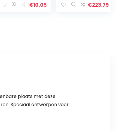
Achtergrond
Menu Stand
€
10.05
€
223.79
Stof Banners
Party Decor
Muur Versiering
voor…
penbare plaats met deze
eren. Speciaal ontworpen voor