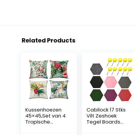
Related Products
Kussenhoezen
Cabilock 17 Stks
45×45,Set van 4
Vilt Zeshoek
Tropische
Tegel Boards
planten Patroon
Zelfklevende
Waterdichte
Muur Bulletin