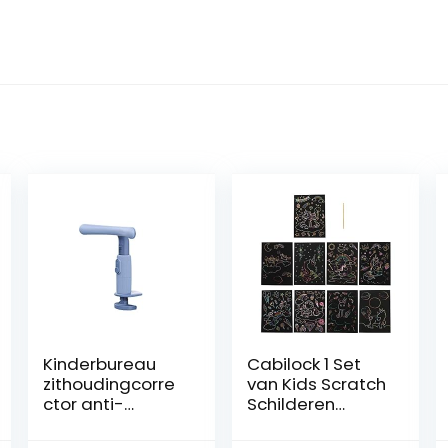
Kinderbureau
Cabilock 1 Set
zithoudingcorre
van Kids Scratch
ctor anti-
Schilderen
myopie
Kaarten
correctie-
Krabben