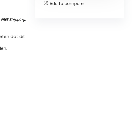
Add to compare
&
FREE Shipping
.
ten dat dit
den.