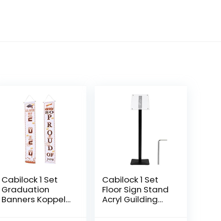
Cabilock 1 Set
Cabilock 1 Set
Graduation
Floor Sign Stand
Banners Koppels
Acryl Guilding
Gedrukt
Board A3
Afstuderen
Reclame Rack