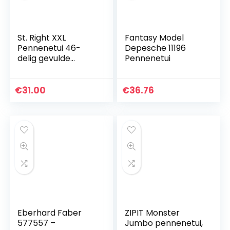
St. Right XXL
Fantasy Model
Pennenetui 46-
Depesche 11196
delig gevulde
Pennenetui
schooletui 3-
verdiepingen 19 x 13
x 7 cm incl. vulpen
€
31.00
€
36.76
jongen meisje en…
Eberhard Faber
ZIPIT Monster
577557 –
Jumbo pennenetui,