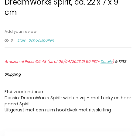
DreamWorks Spirit, ca. 22 x 7 x 9
cm
Add your review
8
Etuis
Schoolspullen
Amazon.nl Price:
€
6.48
(as of 09/04/2023 21:50 PST-
Details
)
&
FREE
Shipping
.
Etui voor kinderen
Dessin: DreamWorks Spirit: wild en vrij – met Lucky en haar
paard Spirit
Uitgerust met een ruim hoofdvak met ritssluiting