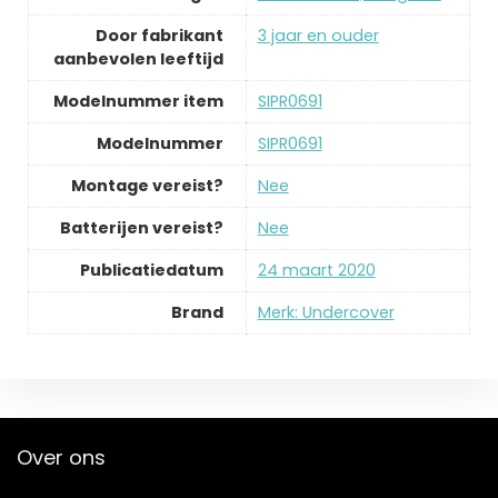
Door fabrikant
‎3 jaar en ouder
aanbevolen leeftijd
Modelnummer item
‎SIPR0691
Modelnummer
‎SIPR0691
Montage vereist?
‎Nee
Batterijen vereist?
‎Nee
Publicatiedatum
‎24 maart 2020
Brand
Merk: Undercover
Over ons