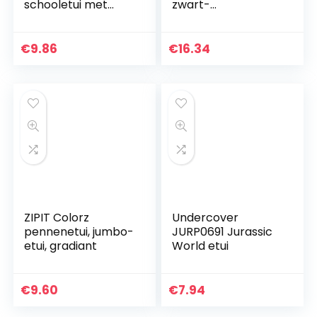
schooletui met
zwart-
kattenmotief,
regenboogkleuren
gevuld met 42
schrijf- en
€
9.86
€
16.34
tekenbenodigdhed
en, met 2
binnenkleppen…
ZIPIT Colorz
Undercover
pennenetui, jumbo-
JURP0691 Jurassic
etui, gradiant
World etui
€
9.60
€
7.94