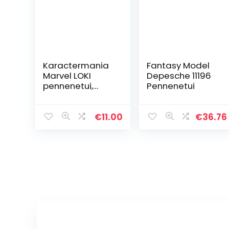
Karactermania
Fantasy Model
Marvel LOKI
Depesche 11196
pennenetui,
Pennenetui
drievoudig, HS,
meerkleurig
€
11.00
€
36.76