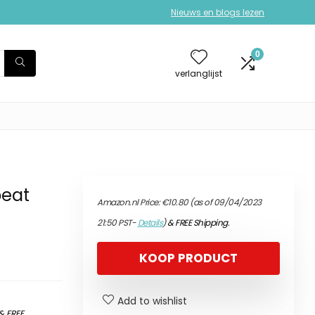
Nieuws en blogs lezen
0
verlanglijst
beat
Amazon.nl Price:
€
10.80
(as of 09/04/2023
21:50 PST-
Details
)
&
FREE Shipping
.
KOOP PRODUCT
Add to wishlist
&
FREE