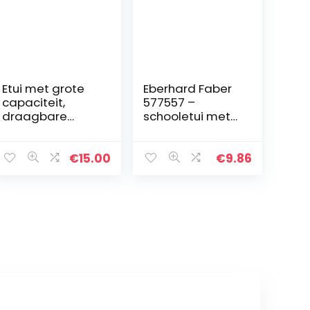
Etui met grote
Eberhard Faber
capaciteit,
577557 –
draagbare
schooletui met
pennenzak,
kattenmotief,
schrijfwarenhou
gevuld met 42
der,
schrijf- en
€
15.00
€
9.86
cosmeticatasje,
tekenbenodigdh
opslagorganisa
eden, met 2
tor met twee…
binnenkleppen…