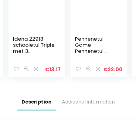
Idena 22913
Pennenetui
schooletui Triple
Game
met 3
Pennenetui
ritssluitingen,
Penseel
design
Fanartikel
dinosaurus, 43-
Pennenetui
€
13.17
€
22.00
delig, gevuld
Pennenetui
met
Pennenetui
kleurpotloden,
Schooletui
liniaal…
School 20 x 14,5 x
4 cm incl…
Description
Additional information