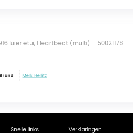
5916 luier etui, Heartbeat (multi) – 50021178
Brand
Merk: Herlitz
Snelle links
Verklaringen