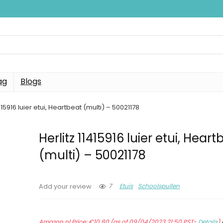
ag
Blogs
1415916 luier etui, Heartbeat (multi) – 50021178
Herlitz 11415916 luier etui, Heart
(multi) – 50021178
7
Etuis
Schoolspullen
Add your review
Amazon.nl Price:
€
10.80
(as of 09/04/2023 21:50 PST-
Details
)