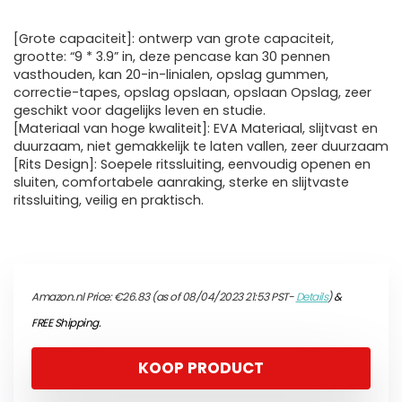
[Grote capaciteit]: ontwerp van grote capaciteit,
grootte: “9 * 3.9” in, deze pencase kan 30 pennen
vasthouden, kan 20-in-linialen, opslag gummen,
correctie-tapes, opslag opslaan, opslaan Opslag, zeer
geschikt voor dagelijks leven en studie.
[Materiaal van hoge kwaliteit]: EVA Materiaal, slijtvast en
duurzaam, niet gemakkelijk te laten vallen, zeer duurzaam
[Rits Design]: Soepele ritssluiting, eenvoudig openen en
sluiten, comfortabele aanraking, sterke en slijtvaste
ritssluiting, veilig en praktisch.
Amazon.nl Price:
€
26.83
(as of 08/04/2023 21:53 PST-
Details
)
&
FREE Shipping
.
KOOP PRODUCT