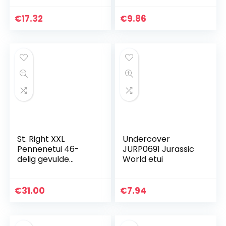
gevuld met 42
schrijf- en
€
17.32
€
9.86
tekenbenodigdhed
en, met 2
binnenkleppen…
St. Right XXL
Undercover
Pennenetui 46-
JURP0691 Jurassic
delig gevulde
World etui
schooletui 3-
verdiepingen 19 x 13
x 7 cm incl. vulpen
€
31.00
€
7.94
jongen meisje en…