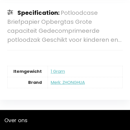
Specification:
Potloodcase
Briefpapier Opbergtas Grote
capaciteit Gedecomprimeerde
potloodzak Geschikt voor kinderen en…
Itemgewicht
‎1 Gram
Brand
Merk: ZHONGHUA
Over ons