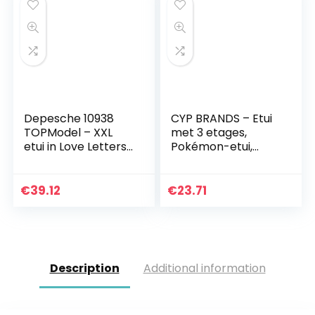
Depesche 10938
CYP BRANDS – Etui
TOPModel – XXL
met 3 etages,
etui in Love Letters
Pokémon-etui,
design, extra grote
meerkleurig (EP-
blauwe etui gevuld
333-PK)
met pennen,
€
39.12
€
23.71
puntenslijper, gum…
Description
Additional information